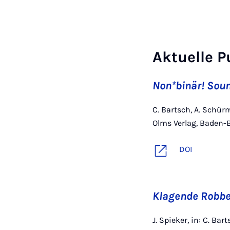
Aktuelle P
Non*binär! Sou
C. Bartsch, A. Schü
Olms Verlag, Baden-
DOI
Klagende Robbe
J. Spieker, in: C. Ba