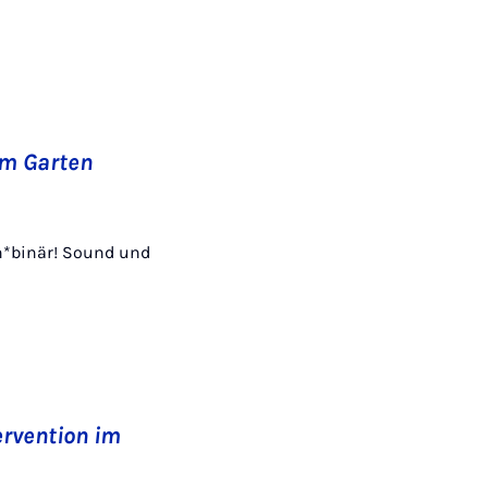
im Garten
Non*binär! Sound und
ervention im