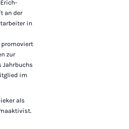
Erich-
t an der
tarbeiter in
 promoviert
n zur
es Jahrbuchs
itglied im
ieker als
imaaktivist.