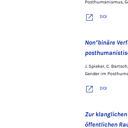
Posthumanismus, Geo
DOI
Non*binäre Ver
posthumanistis
J. Spieker, C. Bartsc
Gender im Posthuman
DOI
Zur klanglichen
öffentlichen R