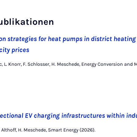
ublikationen
ion strategies for heat pumps in district heatin
city prices
vic, L. Knorr, F. Schlosser, H. Meschede, Energy Conversion a
rectional EV charging infrastructures within ind
 S. Althoff, H. Meschede, Smart Energy (2026).