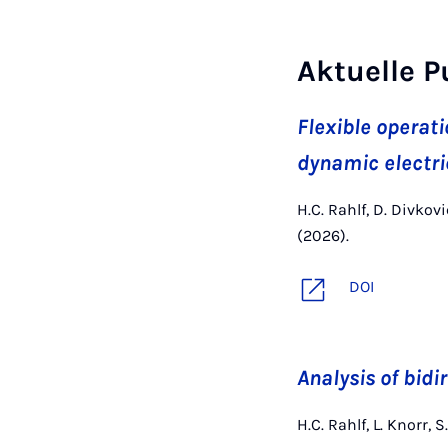
Aktuelle P
Flexible operat
dynamic electri
H.C. Rahlf, D. Divko
(2026).
DOI
Analysis of bidi
H.C. Rahlf, L. Knorr,