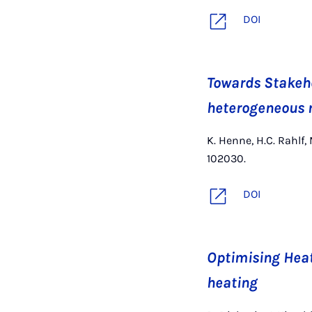
DOI
Towards Stake
heterogeneous r
K. Henne, H.C. Rahl
102030.
DOI
Optimising Heat 
heating