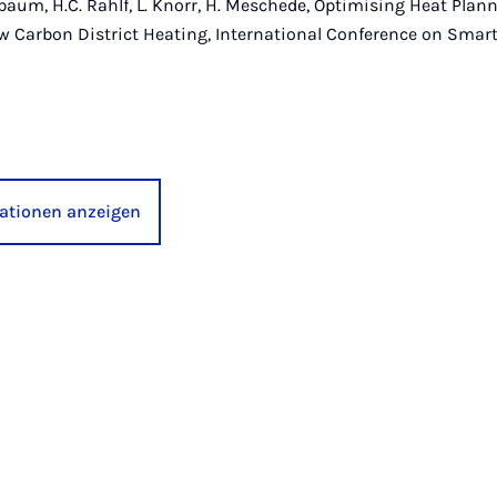
hbaum, H.C. Rahlf, L. Knorr, H. Meschede, Optimising Heat Plann
w Carbon District Heating, International Conference on Smar
kationen anzeigen