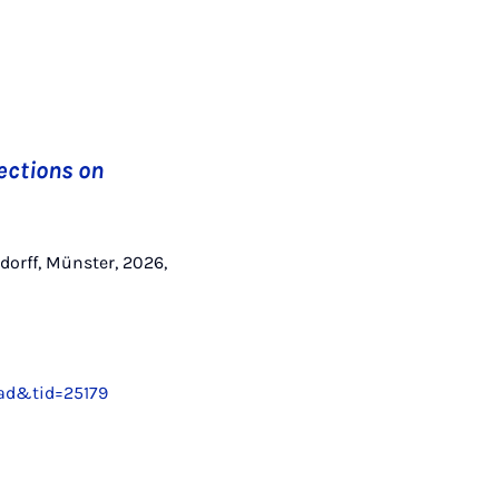
ections on
dorff, Münster, 2026,
oad&tid=25179