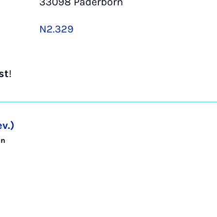
33098 Paderborn
N2.329
st
!
v.)
in