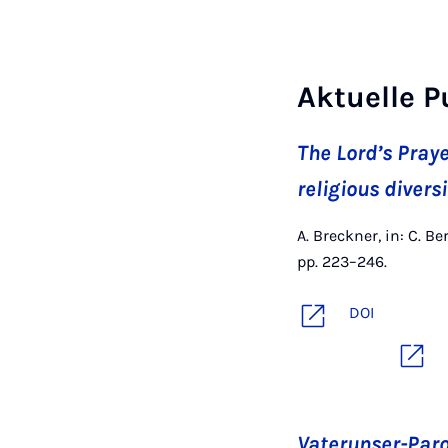
Aktuelle P
The Lord’s Pray
religious divers
A. Breckner, in: C. 
pp. 223–246.
DOI
Vaterunser-Paro