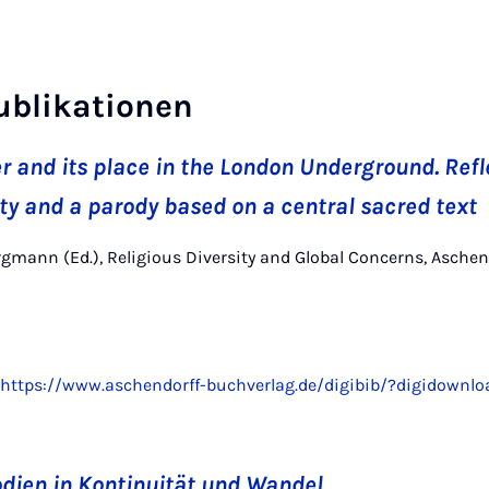
ublikationen
er and its place in the London Underground. Refl
ity and a parody based on a central sacred text
Bergmann (Ed.), Religious Diversity and Global Concerns, Aschen
https://www.aschendorff-buchverlag.de/digibib/?digidownl
dien in Kontinuität und Wandel