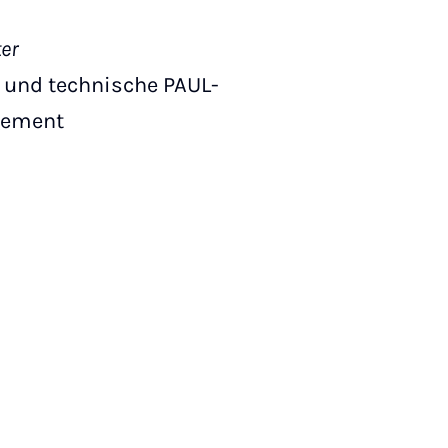
ter
e und technische PAUL-
gement