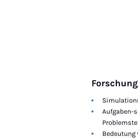
Forschun
Simulations
Aufgaben-s
Problemstel
Bedeutung v