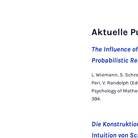
Aktuelle P
The Influence o
Probabilistic R
L. Wiemann, S. Schroed
Peri, V. Randolph (Ed
Psychology of Mathem
394.
Die Konstruktio
Intuition von S