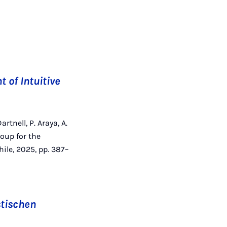
 of Intuitive
rtnell, P. Araya, A.
roup for the
ile, 2025, pp. 387–
stischen