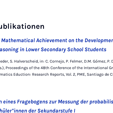
ublikationen
f Mathematical Achievement on the Development
easoning in Lower Secondary School Students
er, S. Halverscheid, in: C. Cornejo, P. Felmer, D.M. Gómez, P. Da
s.), Proceedings of the 48th Conference of the International G
atics Eduction: Research Reports, Vol. 2, PME, Santiago de Ch
n eines Fragebogens zur Messung der probabili
chüler*innen der Sekundarstufe I