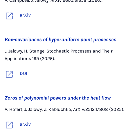
A. Campbell, J. Jalowy, ArXiv:2605.31356 (2026).
arXiv
Box-covariances of hyperuniform point processes
J. Jalowy, H. Stange, Stochastic Processes and Their
Applications 199 (2026).
DOI
Zeros of polynomial powers under the heat flow
A. Höfert, J. Jalowy, Z. Kabluchko, ArXiv:2512.17808 (2025).
arXiv