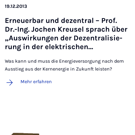
19.12.2013
Er­neu­er­bar und de­zen­tral – Prof.
Dr.-Ing. Jo­chen Kreu­sel sprach über
„Aus­wir­kun­gen der De­zen­tra­li­sie­
rung in der elek­tri­schen…
Was kann und muss die Energieversorgung nach dem
Ausstieg aus der Kernenergie in Zukunft leisten?
Mehr erfahren