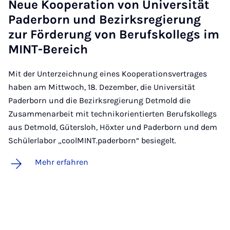
Neue Ko­ope­ra­ti­on von Uni­ver­si­tät
Pa­der­born und Be­zirks­re­gie­rung
zur För­de­rung von Be­rufs­kol­legs im
MINT-Be­reich
Mit der Unterzeichnung eines Kooperationsvertrages
haben am Mittwoch, 18. Dezember, die Universität
Paderborn und die Bezirksregierung Detmold die
Zusammenarbeit mit technikorientierten Berufskollegs
aus Detmold, Gütersloh, Höxter und Paderborn und dem
Schülerlabor „coolMINT.paderborn“ besiegelt.
Mehr erfahren