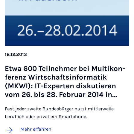
18.12.2013
Et­wa 600 Teil­neh­mer bei Mul­ti­kon­
fe­renz Wirt­schafts­in­for­ma­tik
(MKWI): IT-Ex­per­ten dis­ku­tie­ren
vom 26. bis 28. Fe­bru­ar 2014 in…
Fast jeder zweite Bundesbürger nutzt mittlerweile
beruflich oder privat ein Smartphone.
Mehr erfahren