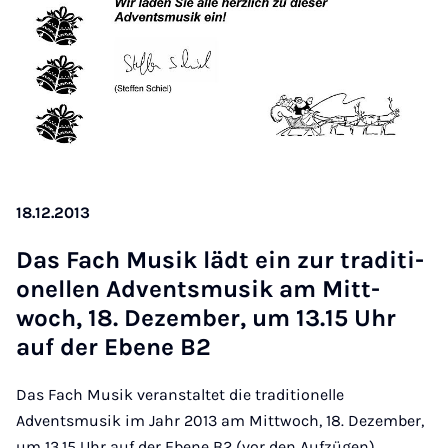
18.12.2013
Das Fach Mu­sik lädt ein zur tra­di­ti­
o­nel­len Ad­vents­mu­sik am Mitt­
woch, 18. De­zem­ber, um 13.15 Uhr
auf der Ebe­ne B2
Das Fach Musik veranstaltet die traditionelle
Adventsmusik im Jahr 2013 am Mittwoch, 18. Dezember,
um 13.15 Uhr auf der Ebene B2 (vor den Aufzügen).