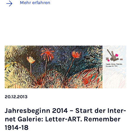
Mehr erfahren
20.12.2013
Jah­res­be­ginn 2014 – Start der In­ter­
net Ga­le­rie: Let­ter-ART. Re­mem­ber
1914-18