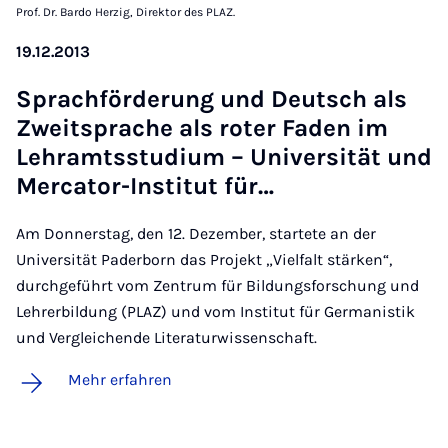
Prof. Dr. Bardo Herzig, Direktor des PLAZ.
19.12.2013
Sprach­för­de­rung und Deutsch als
Zweit­spra­che als ro­ter Fa­den im
Lehr­amts­s­tu­di­um – Uni­ver­si­tät und
Mer­ca­tor-In­sti­tut für…
Am Donnerstag, den 12. Dezember, startete an der
Universität Paderborn das Projekt „Vielfalt stärken“,
durchgeführt vom Zentrum für Bildungsforschung und
Lehrerbildung (PLAZ) und vom Institut für Germanistik
und Vergleichende Literaturwissenschaft.
Mehr erfahren