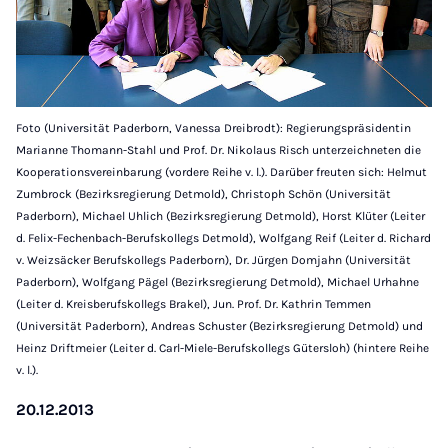
Foto (Universität Paderborn, Vanessa Dreibrodt): Regierungspräsidentin
Marianne Thomann-Stahl und Prof. Dr. Nikolaus Risch unterzeichneten die
Kooperationsvereinbarung (vordere Reihe v. l.). Darüber freuten sich: Helmut
Zumbrock (Bezirksregierung Detmold), Christoph Schön (Universität
Paderborn), Michael Uhlich (Bezirksregierung Detmold), Horst Klüter (Leiter
d. Felix-Fechenbach-Berufskollegs Detmold), Wolfgang Reif (Leiter d. Richard
v. Weizsäcker Berufskollegs Paderborn), Dr. Jürgen Domjahn (Universität
Paderborn), Wolfgang Pägel (Bezirksregierung Detmold), Michael Urhahne
(Leiter d. Kreisberufskollegs Brakel), Jun. Prof. Dr. Kathrin Temmen
(Universität Paderborn), Andreas Schuster (Bezirksregierung Detmold) und
Heinz Driftmeier (Leiter d. Carl-Miele-Berufskollegs Gütersloh) (hintere Reihe
v. l.).
20.12.2013