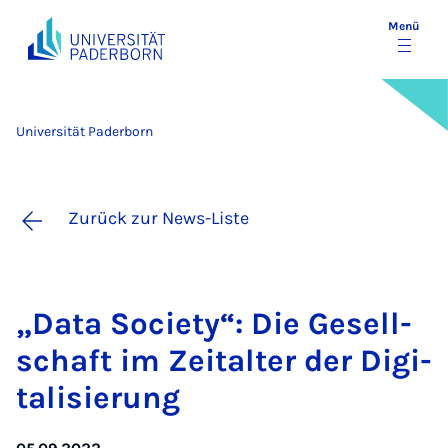
Menü
Universität Paderborn
Zurück zur News-Liste
„Da­ta So­ci­e­ty“: Die Ge­sell­
schaft im Zeit­al­ter der Di­gi­
ta­li­sie­rung