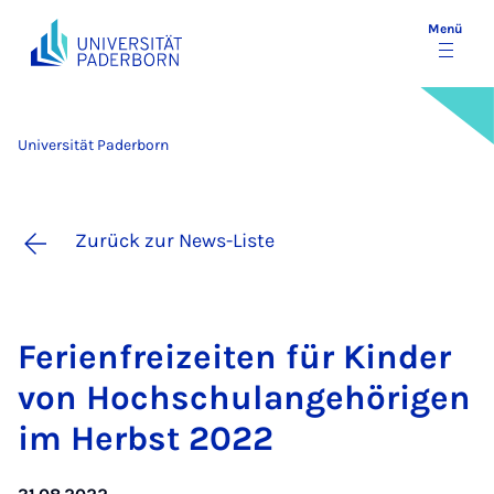
Menü
Universität Paderborn
Zurück zur News-Liste
Fe­ri­en­frei­zei­ten für Kin­der
von Hoch­schulan­ge­hö­ri­gen
im Herbst 2022