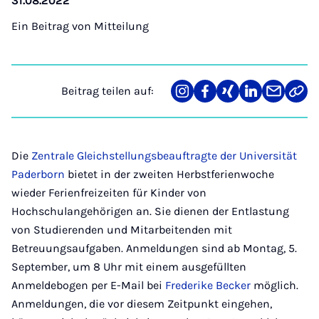
31.08.2022
Ein Beitrag von
Mitteilung
Beitrag teilen auf:
Teilen
Teilen
Teilen
Teilen
Teilen
Link
auf
auf
auf
auf
über
kopi
Instagram
Facebook
Xing
LinkedIn
E-
Mail
Die
Zentrale Gleichstellungsbeauftragte der Universität
Paderborn
bietet in der zweiten Herbstferienwoche
wieder Ferienfreizeiten für Kinder von
Hochschulangehörigen an. Sie dienen der Entlastung
von Studierenden und Mitarbeitenden mit
Betreuungsaufgaben. Anmeldungen sind ab Montag, 5.
September, um 8 Uhr mit einem ausgefüllten
Anmeldebogen per E-Mail bei
Frederike Becker
möglich.
Anmeldungen, die vor diesem Zeitpunkt eingehen,