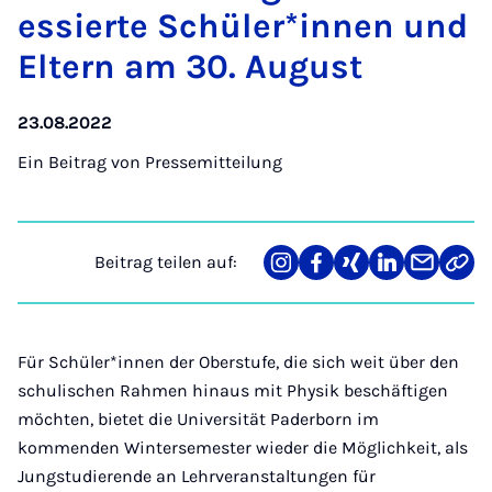
es­sier­te Schü­ler*in­nen und
El­tern am 30. Au­gust
23.08.2022
Ein Beitrag von
Pressemitteilung
Beitrag teilen auf:
Teilen
Teilen
Teilen
Teilen
Teilen
Link
auf
auf
auf
auf
über
kopi
Instagram
Facebook
Xing
LinkedIn
E-
Mail
Für Schüler*innen der Oberstufe, die sich weit über den
schulischen Rahmen hinaus mit Physik beschäftigen
möchten, bietet die Universität Paderborn im
kommenden Wintersemester wieder die Möglichkeit, als
Jungstudierende an Lehrveranstaltungen für