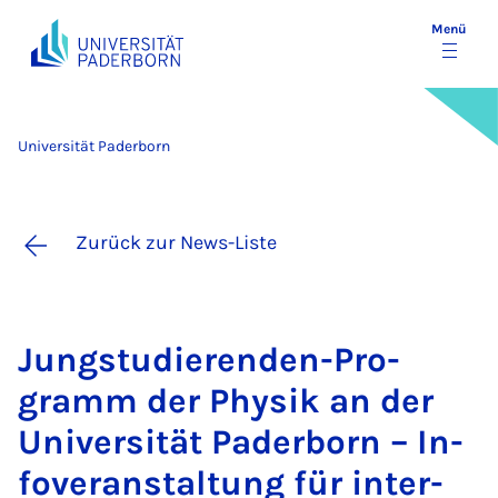
Menü
Universität Paderborn
Zurück zur News-Liste
Jungstu­die­ren­den-Pro­
gramm der Phy­sik an der
Uni­ver­si­tät Pa­der­born – In­
fo­ver­an­stal­tung für in­ter­