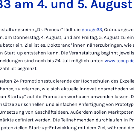
3 am 4. und 5. August
staltungsreihe „Dr. Preneur“ lädt die
garage33
, Gründungsze
n, am Donnerstag, 4. August, und am Freitag, 5. August zu e
ubator ein. Ziel ist es, Doktorand*innen näherzubringen, wie
 Start-up entstehen kann. Die Veranstaltung beginnt jeweil
meldungen sind noch bis 24. Juli möglich unter:
www.tecup.de
zahl ist begrenzt.
alten 24 Promotionsstudierende der Hochschulen des Exzelle
Chance, zu erlernen, wie sich aktuelle Innovationsmethoden w
Lean Startup“ auf ihr Promotionsvorhaben anwenden lassen. D
ätze zur schnellen und einfachen Anfertigung von Prototyp
Umsetzung von Geschäftsideen. Außerdem sollen Marktpotenzi
märkte definiert werden. Die Teilnehmenden durchlaufen in Pr
r potenziellen Start-up-Entwicklung mit dem Ziel, während d