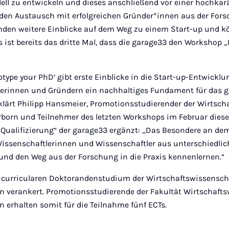
ell zu entwickeln und dieses anschließend vor einer hochkarä
 den Austausch mit erfolgreichen Gründer*innen aus der Fors
den weitere Einblicke auf dem Weg zu einem Start-up und 
 ist bereits das dritte Mal, dass die garage33 den Workshop 
type your PhD‘ gibt erste Einblicke in die Start-up-Entwicklu
nderinnen und Gründern ein nachhaltiges Fundament für das
klärt Philipp Hansmeier, Promotionsstudierender der Wirtsch
rborn und Teilnehmer des letzten Workshops im Februar dieses
ualifizierung“ der garage33 ergänzt: „Das Besondere an de
Wissenschaftlerinnen und Wissenschaftler aus unterschiedli
d den Weg aus der Forschung in die Praxis kennenlernen.“
 curricularen Doktorandenstudium der Wirtschaftswissensch
rn verankert. Promotionsstudierende der Fakultät Wirtschaft
n erhalten somit für die Teilnahme fünf ECTs.