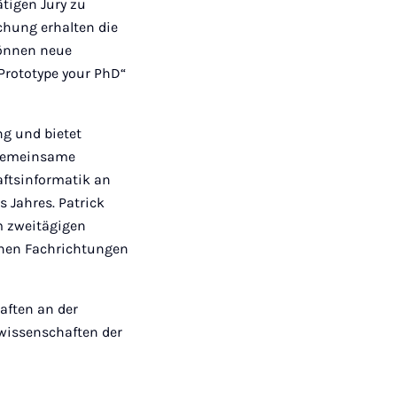
tigen Jury zu
chung erhalten die
können neue
„Prototype your PhD“
ng und bietet
 gemeinsame
aftsinformatik an
 Jahres. Patrick
m zweitägigen
chen Fachrichtungen
aften an der
swissenschaften der