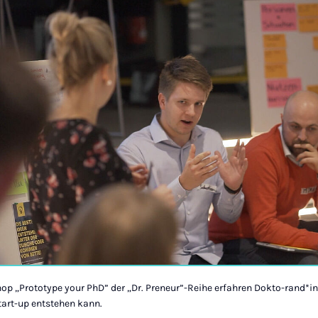
op „Prototype your PhD” der „Dr. Preneur”-Reihe erfahren Dokto-rand*i
art-up entstehen kann.