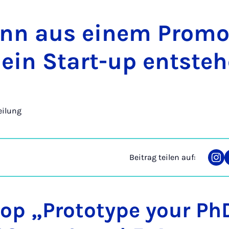
n aus ei­nem Pro­mo­
ein Start-up ent­ste­
eilung
Beitrag teilen auf:
Tei
auf
Ins
p „Prototype your Ph