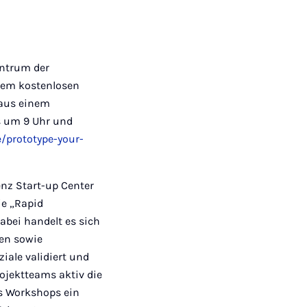
ntrum der
inem kostenlosen
 aus einem
s um 9 Uhr und
/prototype-your-
nz Start-up Center
ie „Rapid
abei handelt es sich
en sowie
ale validiert und
ojektteams aktiv die
es Workshops ein