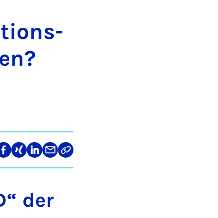
ti­ons­
hen?
len
Teilen
Teilen
Teilen
Teilen
Link
auf
auf
auf
über
kopieren
tagram
Facebook
Xing
LinkedIn
E-
Mail
D“ der