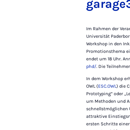
garage3
Im Rahmen der Veran
Universität Paderbor
Workshop in den Ink
Promotionsthema ein
endet um 18 Uhr. An
phd/
. Die Teilnehmer
In dem Workshop erh
OWL (
ESC.OWL
) die 
Prototyping“ oder „
um Methoden und Ans
schnellstmöglichen 
attraktive Einstiegs
ersten Schritte eine