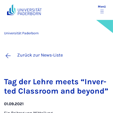
Menü
Universität Paderborn
Zurück zur News-Liste
Tag der Leh­re meets “In­ver­
ted Class­room and beyond”
01.09.2021
Ein Beitrag von
Mitteilung