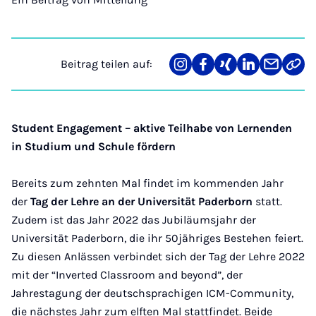
Beitrag teilen auf:
Teilen
Teilen
Teilen
Teilen
Teilen
Link
auf
auf
auf
auf
über
kopi
Instagram
Facebook
Xing
LinkedIn
E-
Mail
Student Engagement – aktive Teilhabe von Lernenden
in Studium und Schule fördern
Bereits zum zehnten Mal findet im kommenden Jahr
der
Tag der Lehre an der Universität Paderborn
statt.
Zudem ist das Jahr 2022 das Jubiläumsjahr der
Universität Paderborn, die ihr 50jähriges Bestehen feiert.
Zu diesen Anlässen verbindet sich der Tag der Lehre 2022
mit der “Inverted Classroom and beyond”, der
Jahrestagung der deutschsprachigen ICM-Community,
die nächstes Jahr zum elften Mal stattfindet. Beide