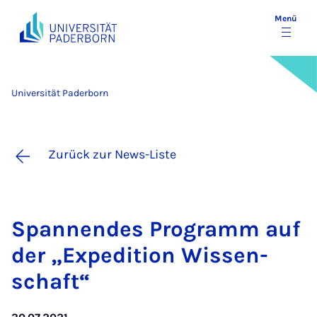
Menü
Universität Paderborn
Zurück zur News-Liste
Span­nen­des Pro­gramm auf
der „Ex­pe­di­ti­on Wis­sen­
schaft“