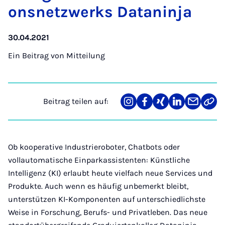
ons­netz­werks Da­ta­n­in­ja
30.04.2021
Ein Beitrag von
Mitteilung
Beitrag teilen auf:
Teilen
Teilen
Teilen
Teilen
Teilen
Link
auf
auf
auf
auf
über
kopi
Instagram
Facebook
Xing
LinkedIn
E-
Mail
Ob kooperative Industrieroboter, Chatbots oder
vollautomatische Einparkassistenten: Künstliche
Intelligenz (KI) erlaubt heute vielfach neue Services und
Produkte. Auch wenn es häufig unbemerkt bleibt,
unterstützen KI-Komponenten auf unterschiedlichste
Weise in Forschung, Berufs- und Privatleben. Das neue