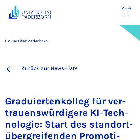
Menü
Universität Paderborn
Zurück zur News-Liste
Gra­du­ier­ten­kol­leg für ver­
trau­ens­wür­di­ge­re KI-Tech­
no­lo­gie: Start des stand­ort­
über­grei­fen­den Pro­mo­ti­