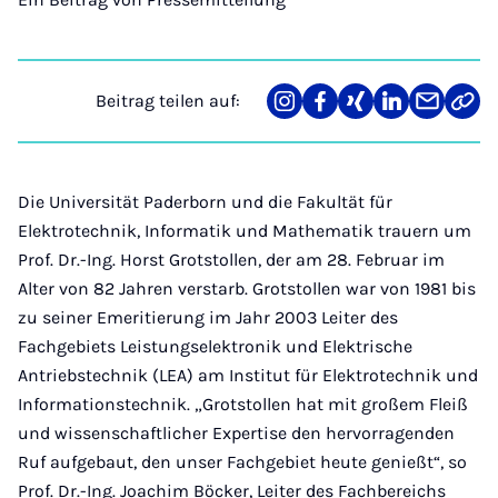
Beitrag teilen auf:
Teilen
Teilen
Teilen
Teilen
Teilen
Link
auf
auf
auf
auf
über
kopi
Instagram
Facebook
Xing
LinkedIn
E-
Mail
Die Universität Paderborn und die Fakultät für
Elektrotechnik, Informatik und Mathematik trauern um
Prof. Dr.-Ing. Horst Grotstollen, der am 28. Februar im
Alter von 82 Jahren verstarb. Grotstollen war von 1981 bis
zu seiner Emeritierung im Jahr 2003 Leiter des
Fachgebiets Leistungselektronik und Elektrische
Antriebstechnik (LEA) am Institut für Elektrotechnik und
Informationstechnik. „Grotstollen hat mit großem Fleiß
und wissenschaftlicher Expertise den hervorragenden
Ruf aufgebaut, den unser Fachgebiet heute genießt“, so
Prof. Dr.-Ing. Joachim Böcker, Leiter des Fachbereichs