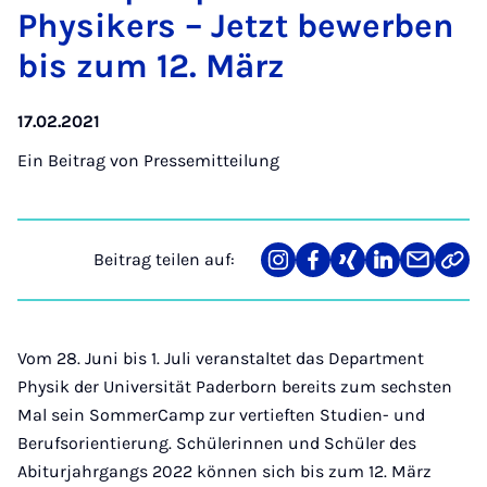
Phy­si­kers – Jetzt be­wer­ben
bis zum 12. März
17.02.2021
Ein Beitrag von
Pressemitteilung
Beitrag teilen auf:
Teilen
Teilen
Teilen
Teilen
Teilen
Link
auf
auf
auf
auf
über
kopi
Instagram
Facebook
Xing
LinkedIn
E-
Mail
Vom 28. Juni bis 1. Juli veranstaltet das Department
Physik der Universität Paderborn bereits zum sechsten
Mal sein SommerCamp zur vertieften Studien- und
Berufsorientierung. Schülerinnen und Schüler des
Abiturjahrgangs 2022 können sich bis zum 12. März