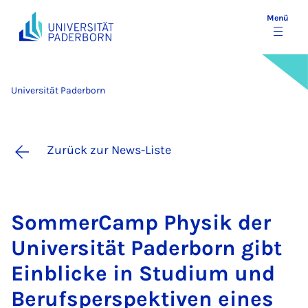
Menü
Universität Paderborn
Zurück zur News-Liste
Som­mer­Camp Phy­sik der
Uni­ver­si­tät Pa­der­born gibt
Ein­bli­cke in Stu­di­um und
Be­rufs­per­spek­ti­ven ei­nes