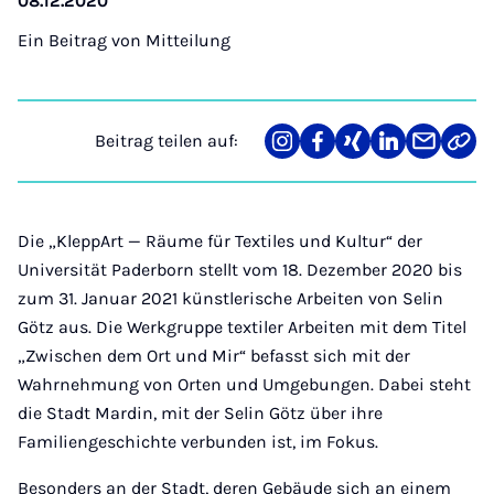
08.12.2020
Ein Beitrag von
Mitteilung
Beitrag teilen auf:
Teilen
Teilen
Teilen
Teilen
Teilen
Link
auf
auf
auf
auf
über
kopi
Instagram
Facebook
Xing
LinkedIn
E-
Mail
Die „KleppArt — Räume für Textiles und Kultur“ der
Universität Paderborn stellt vom 18. Dezember 2020 bis
zum 31. Januar 2021 künstlerische Arbeiten von Selin
Götz aus. Die Werkgruppe textiler Arbeiten mit dem Titel
„Zwischen dem Ort und Mir“ befasst sich mit der
Wahrnehmung von Orten und Umgebungen. Dabei steht
die Stadt Mardin, mit der Selin Götz über ihre
Familiengeschichte verbunden ist, im Fokus.
Besonders an der Stadt, deren Gebäude sich an einem