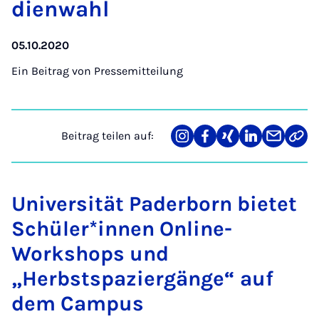
dien­wahl
05.10.2020
Ein Beitrag von
Pressemitteilung
Beitrag teilen auf:
Teilen
Teilen
Teilen
Teilen
Teilen
Link
auf
auf
auf
auf
über
kopi
Instagram
Facebook
Xing
LinkedIn
E-
Mail
Universität Paderborn bietet
Schüler*innen Online-
Workshops und
„Herbstspaziergänge“ auf
dem Campus