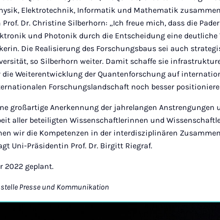
hysik, Elektrotechnik, Informatik und Mathematik zusammen.
 Prof. Dr. Christine Silberhorn: „Ich freue mich, dass die Pade
lektronik und Photonik durch die Entscheidung eine deutlich
sikerin. Die Realisierung des Forschungsbaus sei auch strateg
ersität, so Silberhorn weiter. Damit schaffe sie infrastrukture
 die Weiterentwicklung der Quantenforschung auf internatio
nternationalen Forschungslandschaft noch besser positioniere
eine großartige Anerkennung der jahrelangen Anstrengungen 
it aller beteiligten Wissenschaftlerinnen und Wissenschaftl
en wir die Kompetenzen in der interdisziplinären Zusammen
agt Uni-Präsidentin Prof. Dr. Birgitt Riegraf.
r 2022 geplant.
sstelle Presse und Kommunikation