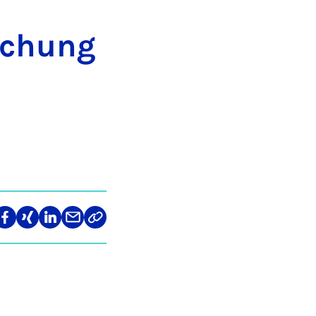
r­schung
len
Teilen
Teilen
Teilen
Teilen
Link
auf
auf
auf
über
kopieren
tagram
Facebook
Xing
LinkedIn
E-
Mail