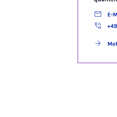
E-M
+49
Meh