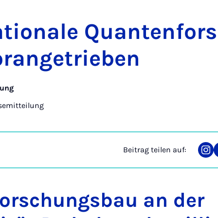
a­ti­o­na­le Quan­ten­fo
r­an­ge­trie­ben
hung
semitteilung
Beitrag teilen auf:
Tei
auf
Ins
Forschungsbau an der