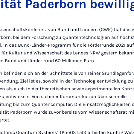
ität Paderborn bewilli
senschaftskonferenz von Bund und Ländern (GWK) hat das g
erborn, bei dem Forschung zu Quantentechnologien auf höch
ll, in das Bund-Länder-Programm für die Förderrunde 2021 
 für Kultur und Wissenschaft des Landes NRW gestern bekan
en Bund und Länder rund 60 Millionen Euro.
 befinden sich an der Schnittstelle von reiner Grundlagenf
wendung. Ziel ist es, sowohl in der Technologieentwicklung z
 als auch in der theoretischen sowie experimentellen Konz
u entwickeln. Von sicherer Kommunikation über schnelle
itung bis zum Quantencomputer: Die Einsatzmöglichkeiten sin
sität Paderborn wurde zuvor bereits vom Wissenschaftsrat mi
rtet.
Photonic Quantum Systems“ (PhoQS Lab) arbeiten künftig Wis