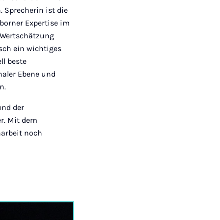
 Sprecherin ist die
rborner Expertise im
e Wertschätzung
isch ein wichtiges
ll beste
naler Ebene und
n.
und der
er. Mit dem
arbeit noch