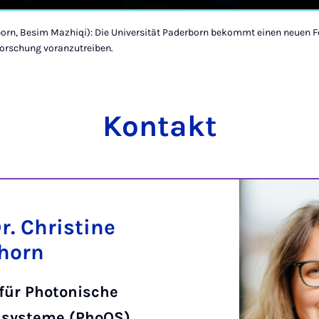
rborn, Besim Mazhiqi): Die Universität Paderborn bekommt einen neuen 
forschung voranzutreiben.
Kontakt
Dr. Christine
rhorn
 für Photonische
systeme (PhoQS)