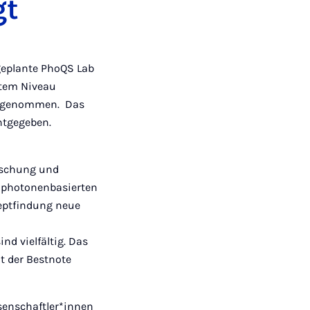
gt
eplante PhoQS Lab
stem Niveau
aufgenommen.
Das
ntgegeben.
orschung und
u photonenbasierten
eptfindung neue
d vielfältig. Das
t der Bestnote
senschaftler*innen