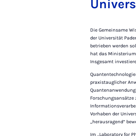
Univers
Die Gemeinsame Wis
der Universität Pad
betrieben werden so
hat das Ministerium
Insgesamt investier
Quantentechnologien
praxistauglicher An
Quantenanwendungen
Forschungsansätze z
Informationsverarbe
Vorhaben der Univer
„herausragend“ bewe
Im „Laboratory for 