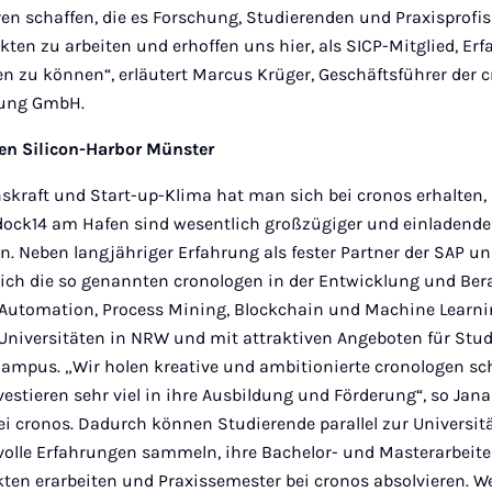
ren schaffen, die es Forschung, Studierenden und Praxisprofi
ten zu arbeiten und erhoffen uns hier, als SICP-Mitglied, Er
n zu können“, erläutert Marcus Krüger, Geschäftsführer der 
ung GmbH.
en Silicon-Harbor Münster
skraft und Start-up-Klima hat man sich bei cronos erhalten, 
ock14 am Hafen sind wesentlich großzügiger und einladender 
n. Neben langjähriger Erfahrung als fester Partner der SAP u
ich die so genannten cronologen in der Entwicklung und Be
 Automation, Process Mining, Blockchain und Machine Learni
Universitäten in NRW und mit attraktiven Angeboten für Stu
Campus. „Wir holen kreative und ambitionierte cronologen s
stieren sehr viel in ihre Ausbildung und Förderung“, so Jana
ei cronos. Dadurch können Studierende parallel zur Universitä
olle Erfahrungen sammeln, ihre Bachelor- und Masterarbeite
en erarbeiten und Praxissemester bei cronos absolvieren. We