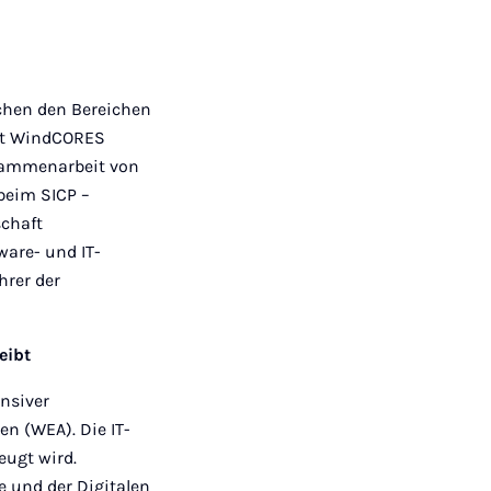
chen den Bereichen
ekt WindCORES
usammenarbeit von
beim SICP –
schaft
ware- und IT-
hrer der
eibt
nsiver
n (WEA). Die IT-
eugt wird.
 und der Digitalen