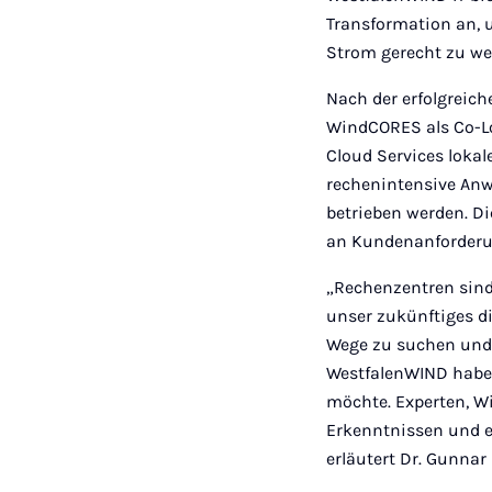
Transformation an, 
Strom gerecht zu we
Nach der erfolgreic
WindCORES als Co-L
Cloud Services lokal
rechenintensive An
betrieben werden. Di
an Kundenanforderun
„Rechenzentren sind
unser zukünftiges di
Wege zu suchen und 
WestfalenWIND haben
möchte. Experten, Wi
Erkenntnissen und en
erläutert Dr. Gunna