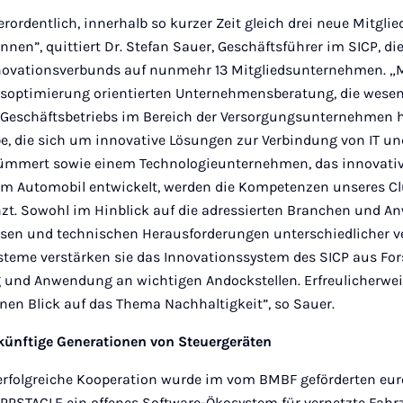
rordentlich, innerhalb so kurzer Zeit gleich drei neue Mitg
nen”, quittiert Dr. Stefan Sauer, Geschäftsführer im SICP, d
ovationsverbunds auf nunmehr 13 Mitgliedsunternehmen. „Mi
soptimierung orientierten Unternehmensberatung, die wesen
Geschäftsbetriebs im Bereich der Versorgungsunternehmen h
 die sich um innovative Lösungen zur Verbindung von IT un
ümmert sowie einem Technologieunternehmen, das innovative
 Automobil entwickelt, werden die Kompetenzen unseres Cl
zt. Sowohl im Hinblick auf die adressierten Branchen und A
sen und technischen Herausforderungen unterschiedlicher v
steme verstärken sie das Innovationssystem des SICP aus Fo
und Anwendung an wichtigen Andockstellen. Erfreulicherweis
nen Blick auf das Thema Nachhaltigkeit”, so Sauer.
künftige Generationen von Steuergeräten
ne erfolgreiche Kooperation wurde im vom BMBF geförderten eu
PPSTACLE ein offenes Software-Ökosystem für vernetzte Fahrz