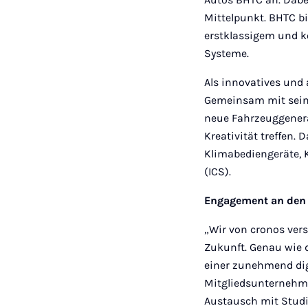
Mittelpunkt. BHTC bi
erstklassigem und k
Systeme.
Als innovatives und 
Gemeinsam mit sein
neue Fahrzeuggenera
Kreativität treffen
Klimabediengeräte, K
(ICS).
Engagement an den U
„Wir von cronos ver
Zukunft. Genau wie 
einer zunehmend digi
Mitgliedsunternehme
Austausch mit Stud