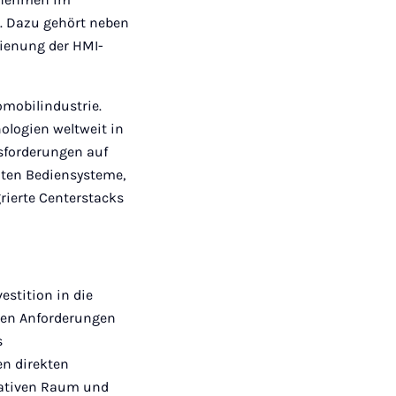
n. Dazu gehört neben
ienung der HMI-
omobilindustrie.
logien weltweit in
sforderungen auf
nten Bediensysteme,
rierte Centerstacks
stition in die
den Anforderungen
s
en direkten
eativen Raum und