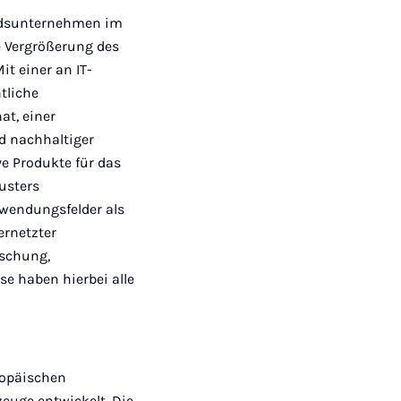
liedsunternehmen im
ie Vergrößerung des
t einer an IT-
tliche
at, einer
d nachhaltiger
 Produkte für das
usters
nwendungsfelder als
ernetzter
rschung,
e haben hierbei alle
ropäischen
euge entwickelt. Die