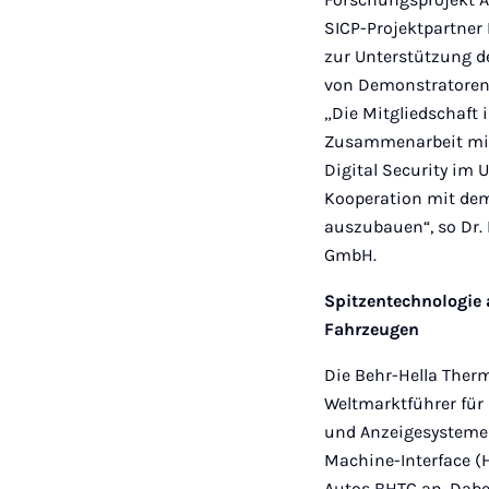
SICP-Projektpartner
zur Unterstützung d
von Demonstratoren
„Die Mitgliedschaft 
Zusammenarbeit mit
Digital Security im 
Kooperation mit dem
auszubauen“, so Dr. 
GmbH.
Spitzentechnologie 
Fahrzeugen
Die Behr-Hella Ther
Weltmarktführer für
und Anzeigesysteme
Machine-Interface (H
Autos BHTC an. Dab