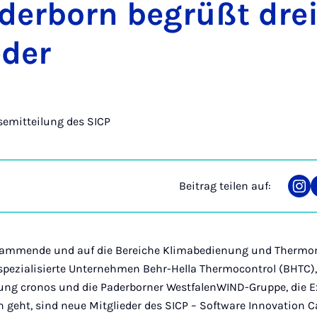
der­born be­grüßt dre
­der
semitteilung des SICP
Beitrag teilen auf:
Tei
auf
Ins
stammende und auf die Bereiche Klimabedienung und Therm
spezialisierte Unternehmen Behr-Hella Thermocontrol (BHTC)
ng cronos und die Paderborner WestfalenWIND-Gruppe, die E
n geht, sind neue Mitglieder des SICP – Software Innovation