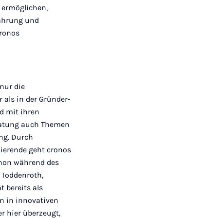
s ermöglichen,
fahrung und
cronos
nur die
als in der Gründer-
nd mit ihren
ratung auch Themen
ng. Durch
dierende geht cronos
chon während des
 Toddenroth,
t bereits als
n in innovativen
r hier überzeugt,