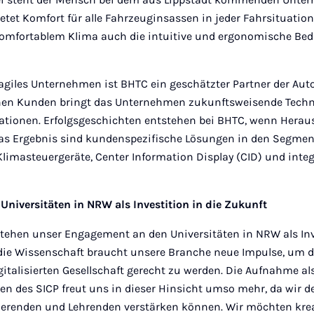
etet Komfort für alle Fahrzeuginsassen in jeder Fahrsituatio
omfortablem Klima auch die intuitive und ergonomische Bed
agiles Unternehmen ist BHTC ein geschätzter Partner der Aut
en Kunden bringt das Unternehmen zukunftsweisende Techno
tionen. Erfolgsgeschichten entstehen bei BHTC, wenn Herau
. Das Ergebnis sind kundenspezifische Lösungen in den Segme
limasteuergeräte, Center Information Display (CID) und integ
niversitäten in NRW als Investition in die Zukunft
stehen unser Engagement an den Universitäten in NRW als Inve
die Wissenschaft braucht unsere Branche neue Impulse, um 
talisierten Gesellschaft gerecht zu werden. Die Aufnahme al
n des SICP freut uns in dieser Hinsicht umso mehr, da wir d
ierenden und Lehrenden verstärken können. Wir möchten kr