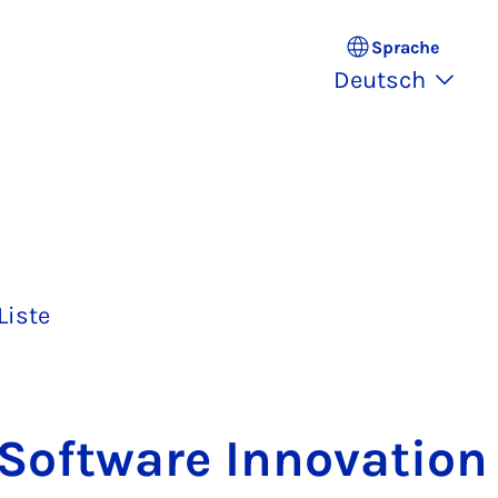
Sprache
Deutsch
Liste
Soft­ware In­no­va­ti­