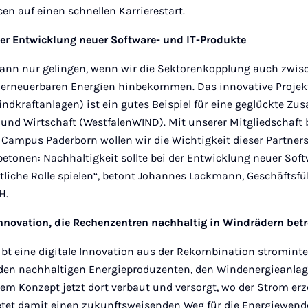
en auf einen schnellen Karrierestart.
der Entwicklung neuer Software- und IT-Produkte
ann nur gelingen, wenn wir die Sektorenkopplung auch zwis
n erneuerbaren Energien hinbekommen. Das innovative Proj
ndkraftanlagen) ist ein gutes Beispiel für eine geglückte Z
 und Wirtschaft (WestfalenWIND). Mit unserer Mitgliedschaft 
 Campus Paderborn wollen wir die Wichtigkeit dieser Partner
etonen: Nachhaltigkeit sollte bei der Entwicklung neuer Soft
liche Rolle spielen“, betont Johannes Lackmann, Geschäftsfü
H.
novation, die Rechenzentren nachhaltig in Windrädern betr
t eine digitale Innovation aus der Rekombination strominte
en nachhaltigen Energieproduzenten, den Windenergieanlage
m Konzept jetzt dort verbaut und versorgt, wo der Strom erz
etet damit einen zukunftsweisenden Weg für die Energiewende