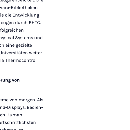
tware-Bibliotheken
ie die Entwicklung
zeugen durch BHTC.
rfolgreichen
hysical Systems und
h eine gezielte
niversitäten weiter
lla Thermocontrol
erung von
teme von morgen. Als
nd-Displays, Bedien-
eich Human-
rtschrittlichsten
rnehmen im