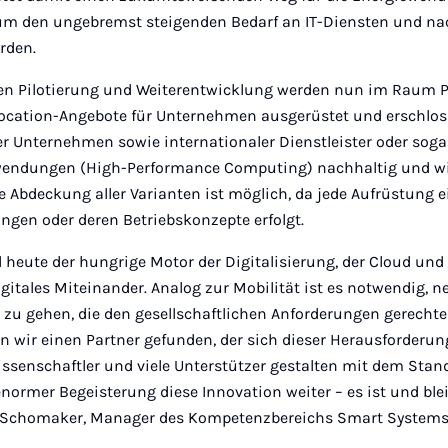
um den ungebremst steigenden Bedarf an IT-Diensten und na
rden.
hen Pilotierung und Weiterentwicklung werden nun im Raum P
ocation-Angebote für Unternehmen ausgerüstet und erschlos
er Unternehmen sowie internationaler Dienstleister oder soga
wendungen (High-Performance Computing) nachhaltig und wi
e Abdeckung aller Varianten ist möglich, da jede Aufrüstung e
gen oder deren Betriebskonzepte erfolgt.
 heute der hungrige Motor der Digitalisierung, der Cloud und
gitales Miteinander. Analog zur Mobilität ist es notwendig, n
zu gehen, die den gesellschaftlichen Anforderungen gerechte
 wir einen Partner gefunden, der sich dieser Herausforderung
ssenschaftler und viele Unterstützer gestalten mit dem Stand
ormer Begeisterung diese Innovation weiter – es ist und ble
r Schomaker, Manager des Kompetenzbereichs Smart Systems