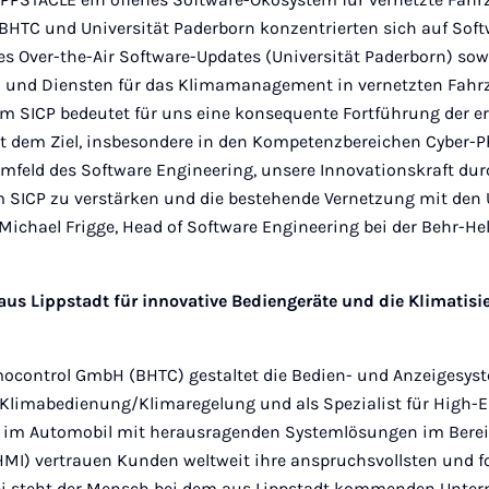
 BHTC und Universität Paderborn konzentrierten sich auf Sof
es Over-the-Air Software-Updates (Universität Paderborn) sow
 und Diensten für das Klimamanagement in vernetzten Fahr
im SICP bedeutet für uns eine konsequente Fortführung der e
 dem Ziel, insbesondere in den Kompetenzbereichen Cyber-P
Umfeld des Software Engineering, unsere Innovationskraft durc
 SICP zu verstärken und die bestehende Vernetzung mit den U
Michael Frigge, Head of Software Engineering bei der Behr-He
aus Lippstadt für innovative Bediengeräte und die Klimatisi
mocontrol GmbH (BHTC) gestaltet die Bedien- und Anzeigesys
 Klimabedienung/Klimaregelung und als Spezialist für High-E
 im Automobil mit herausragenden Systemlösungen im Ber
MI) vertrauen Kunden weltweit ihre anspruchsvollsten und fo
ei steht der Mensch bei dem aus Lippstadt kommenden Unte