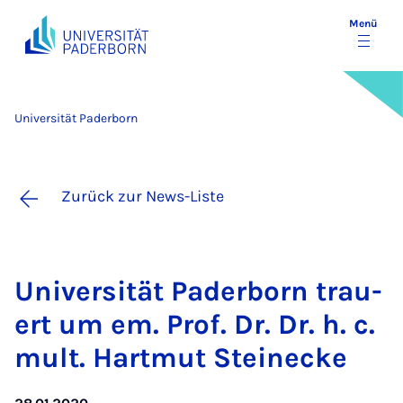
Menü
Universität Paderborn
Zurück zur News-Liste
Uni­ver­si­tät Pa­der­born trau­
ert um em. Prof. Dr. Dr. h. c.
mult. Hart­mut Stei­ne­cke