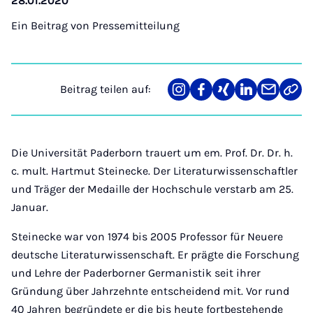
28.01.2020
Ein Beitrag von
Pressemitteilung
Beitrag teilen auf:
Teilen
Teilen
Teilen
Teilen
Teilen
Link
auf
auf
auf
auf
über
kopi
Instagram
Facebook
Xing
LinkedIn
E-
Mail
Die Universität Paderborn trauert um em. Prof. Dr. Dr. h.
c. mult. Hartmut Steinecke. Der Literaturwissenschaftler
und Träger der Medaille der Hochschule verstarb am 25.
Januar.
Steinecke war von 1974 bis 2005 Professor für Neuere
deutsche Literaturwissenschaft. Er prägte die Forschung
und Lehre der Paderborner Germanistik seit ihrer
Gründung über Jahrzehnte entscheidend mit. Vor rund
40 Jahren begründete er die bis heute fortbestehende