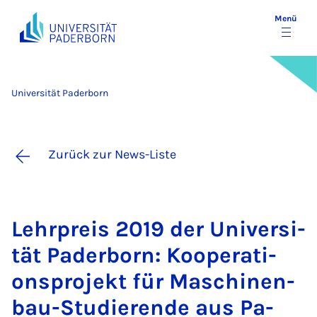
Menü
Universität Paderborn
Zurück zur News-Liste
Lehr­preis 2019 der Uni­ver­si­
tät Pa­der­born: Ko­ope­ra­ti­
ons­pro­jekt für Ma­schi­nen­
bau-Stu­die­ren­de aus Pa­