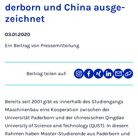
der­born und Chi­na aus­ge­
zeich­net
03.01.2020
Ein Beitrag von
Pressemitteilung
Beitrag teilen auf:
Teilen
Teilen
Teilen
Teilen
Teilen
Link
auf
auf
auf
auf
über
kopi
Instagram
Facebook
Xing
LinkedIn
E-
Mail
Bereits seit 2001 gibt es innerhalb des Studiengangs
Maschinenbau eine Kooperation zwischen der
Universität Paderborn und der chinesischen Qingdao
University of Science and Technology (QUST). In diesem
Rahmen haben Master-Studierende aus Paderborn und