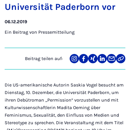
Uni­ver­si­tät Pa­der­born vor
06.12.2019
Ein Beitrag von
Pressemitteilung
Beitrag teilen auf:
Teilen
Teilen
Teilen
Teilen
Teilen
Link
auf
auf
auf
auf
über
kopi
Instagram
Facebook
Xing
LinkedIn
E-
Mail
Die US-amerikanische Autorin Saskia Vogel besucht am
Dienstag, 10. Dezember, die Universität Paderborn, um
ihren Debütroman „Permission“ vorzustellen und mit
Kulturwissenschaftlerin Madita Oeming über
Feminismus, Sexualität, den Einfluss von Medien und
Stereotype zu sprechen. Die Veranstaltung mit dem Titel