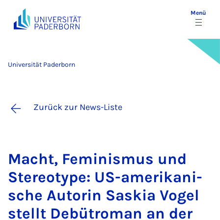
Menü
Universität Paderborn
Zurück zur News-Liste
Macht, Fe­mi­nis­mus und
Ste­reo­ty­pe: US-ame­ri­ka­ni­
sche Au­to­rin Sas­kia Vo­gel
stellt De­bütroman an der