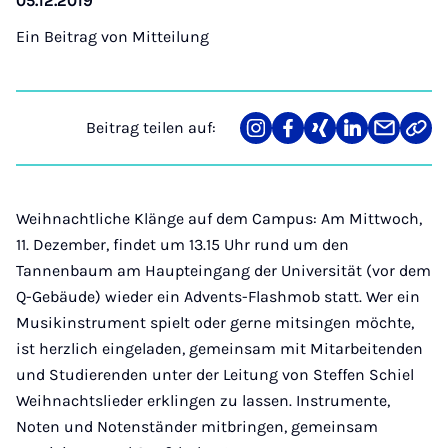
05.12.2019
Ein Beitrag von
Mitteilung
Beitrag teilen auf:
Teilen
Teilen
Teilen
Teilen
Teilen
Link
auf
auf
auf
auf
über
kopi
Instagram
Facebook
Xing
LinkedIn
E-
Mail
Weihnachtliche Klänge auf dem Campus: Am Mittwoch,
11. Dezember, findet um 13.15 Uhr rund um den
Tannenbaum am Haupteingang der Universität (vor dem
Q-Gebäude) wieder ein Advents-Flashmob statt. Wer ein
Musikinstrument spielt oder gerne mitsingen möchte,
ist herzlich eingeladen, gemeinsam mit Mitarbeitenden
und Studierenden unter der Leitung von Steffen Schiel
Weihnachtslieder erklingen zu lassen. Instrumente,
Noten und Notenständer mitbringen, gemeinsam