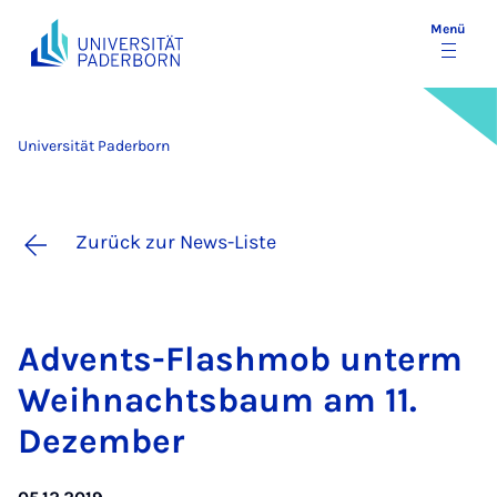
Menü
Universität Paderborn
Zurück zur News-Liste
Ad­vents-Flas­h­mob un­term
Weih­nachts­baum am 11.
De­zem­ber