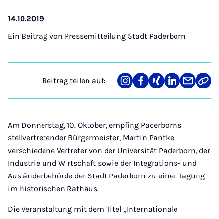
14.10.2019
Ein Beitrag von
Pressemitteilung Stadt Paderborn
Beitrag teilen auf:
Teilen
Teilen
Teilen
Teilen
Teilen
Link
auf
auf
auf
auf
über
kopi
Instagram
Facebook
Xing
LinkedIn
E-
Mail
Am Donnerstag, 10. Oktober, empfing Paderborns
stellvertretender Bürgermeister, Martin Pantke,
verschiedene Vertreter von der Universität Paderborn, der
Industrie und Wirtschaft sowie der Integrations- und
Ausländerbehörde der Stadt Paderborn zu einer Tagung
im historischen Rathaus.
Die Veranstaltung mit dem Titel „Internationale