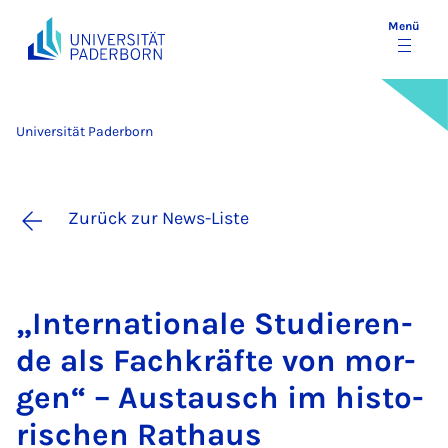
Menü
Universität Paderborn
Zurück zur News-Liste
„In­ter­na­ti­o­na­le Stu­die­ren­
de als Fach­kräf­te von mor­
gen“ – Aus­tausch im his­to­
ri­schen Rat­haus