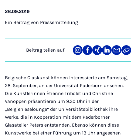
26.09.2019
Ein Beitrag von
Pressemitteilung
Beitrag teilen auf:
Teilen
Teilen
Teilen
Teilen
Teilen
Link
auf
auf
auf
auf
über
kopi
Instagram
Facebook
Xing
LinkedIn
E-
Mail
Belgische Glaskunst können Interessierte am Samstag,
28. September, an der Universität Paderborn ansehen.
Die Künstlerinnen Étienne Tribolet und Christine
Vanoppen präsentieren um 9.30 Uhr in der
„Belgienleselounge“ der Universitätsbibliothek ihre
Werke, die in Kooperation mit dem Paderborner
Glasatelier Peters entstanden. Ebenso können diese
Kunstwerke bei einer Führung um 13 Uhr angesehen