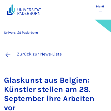
Menü
Universität Paderborn
Zurück zur News-Liste
Glas­kunst aus Bel­gi­en:
Künst­ler stel­len am 28.
Sep­tem­ber ih­re Ar­bei­ten
vor