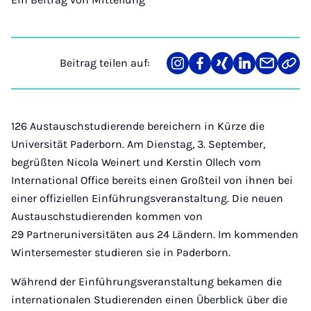
Beitrag teilen auf:
Teilen
Teilen
Teilen
Teilen
Teilen
Link
auf
auf
auf
auf
über
kopi
Instagram
Facebook
Xing
LinkedIn
E-
Mail
126 Austauschstudierende bereichern in Kürze die
Universität Paderborn. Am Dienstag, 3. September,
begrüßten Nicola Weinert und Kerstin Ollech vom
International Office bereits einen Großteil von ihnen bei
einer offiziellen Einführungsveranstaltung. Die neuen
Austauschstudierenden kommen von
29 Partneruniversitäten aus 24 Ländern. Im kommenden
Wintersemester studieren sie in Paderborn.
Während der Einführungsveranstaltung bekamen die
internationalen Studierenden einen Überblick über die