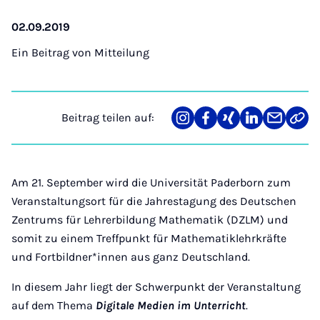
02.09.2019
Ein Beitrag von
Mitteilung
Beitrag teilen auf:
Teilen
Teilen
Teilen
Teilen
Teilen
Link
auf
auf
auf
auf
über
kopi
Instagram
Facebook
Xing
LinkedIn
E-
Mail
Am 21. September wird die Universität Paderborn zum
Veranstaltungsort für die
Jahrestagung des Deutschen
Zentrums für Lehrerbildung Mathematik (DZLM) und
somit zu einem Treffpunkt für Mathematiklehrkräfte
und Fortbildner*innen aus ganz Deutschland.
In diesem Jahr liegt der Schwerpunkt der Veranstaltung
auf dem Thema
Digitale Medien im Unterricht
.