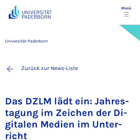
Menü
Universität Paderborn
Zurück zur News-Liste
Das DZLM lädt ein: Jah­res­
ta­gung im Zei­chen der Di­
gi­ta­len Me­di­en im Un­ter­
richt