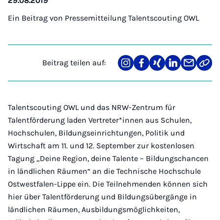
29.08.2019
Ein Beitrag von
Pressemitteilung Talentscouting OWL
Beitrag teilen auf:
Teilen
Teilen
Teilen
Teilen
Teilen
Link
auf
auf
auf
auf
über
kopi
Instagram
Facebook
Xing
LinkedIn
E-
Mail
Talentscouting OWL und das NRW-Zentrum für
Talentförderung laden Vertreter*innen aus Schulen,
Hochschulen, Bildungseinrichtungen, Politik und
Wirtschaft am 11. und 12. September zur kostenlosen
Tagung „Deine Region, deine Talente – Bildungschancen
in ländlichen Räumen“ an die Technische Hochschule
Ostwestfalen-Lippe ein. Die Teilnehmenden können sich
hier über Talentförderung und Bildungsübergänge in
ländlichen Räumen, Ausbildungsmöglichkeiten,