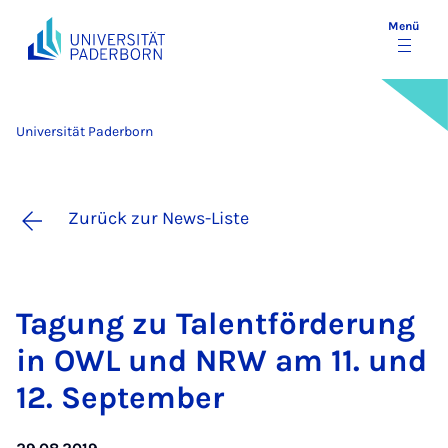
Menü
Universität Paderborn
Zurück zur News-Liste
Ta­gung zu Ta­lent­för­de­rung
in OWL und NRW am 11. und
12. Sep­tem­ber