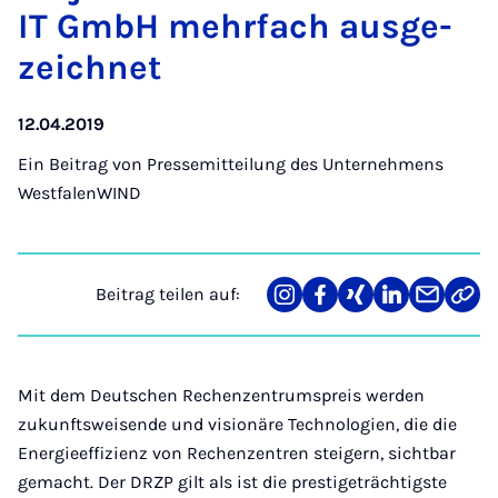
IT GmbH mehr­fach aus­ge­
zeich­net
12.04.2019
Ein Beitrag von
Pressemitteilung des Unternehmens
WestfalenWIND
Beitrag teilen auf:
Teilen
Teilen
Teilen
Teilen
Teilen
Link
auf
auf
auf
auf
über
kopi
Instagram
Facebook
Xing
LinkedIn
E-
Mail
Mit dem Deutschen Rechenzentrumspreis werden
zukunftsweisende und visionäre Technologien, die die
Energieeffizienz von Rechenzentren steigern, sichtbar
gemacht. Der DRZP gilt als ist die prestigeträchtigste