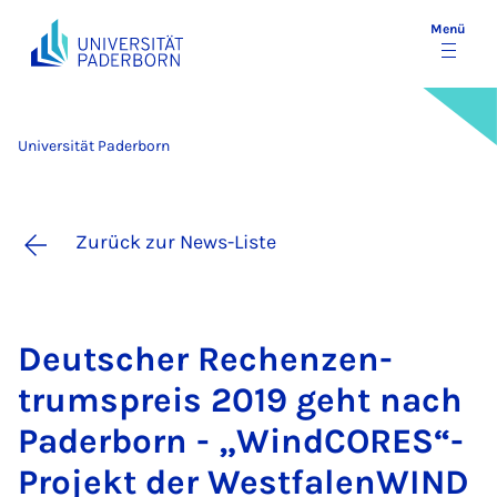
Menü
Universität Paderborn
Zurück zur News-Liste
Deut­scher Re­chen­zen­
trums­preis 2019 geht nach
Pa­der­born - „Wind­CO­RES“-
Pro­jekt der West­fa­len­WIND