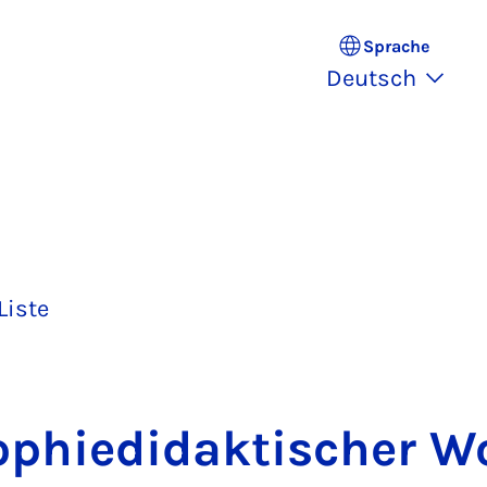
Sprache
Deutsch
Liste
o­phie­di­dak­ti­scher 