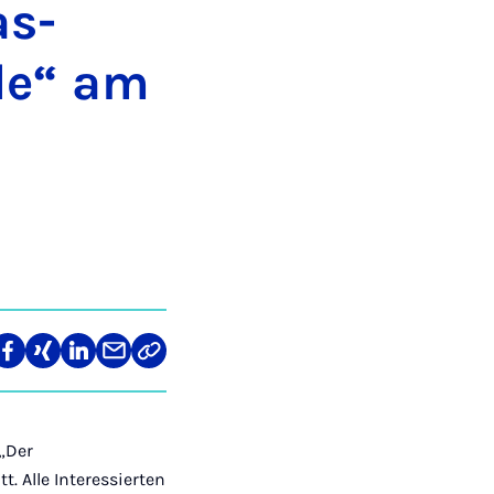
as­
­de“ am
len
Teilen
Teilen
Teilen
Teilen
Link
auf
auf
auf
über
kopieren
tagram
Facebook
Xing
LinkedIn
E-
Mail
 „Der
. Alle Interessierten