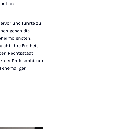
pril an
hervor und führte zu
chen geben die
eheimdiensten,
cht, ihre Freiheit
 den Rechtsstaat
ik der Philosophie an
d ehemaliger