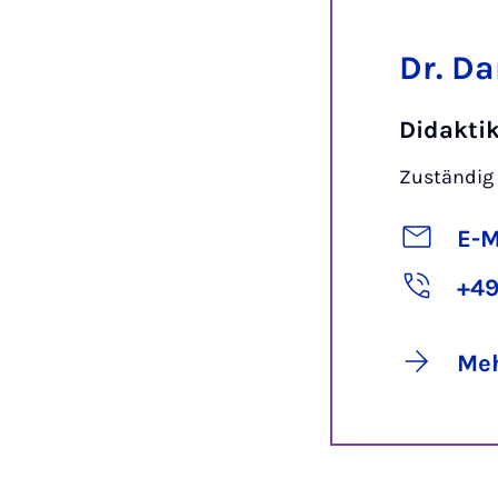
Dr. D
Didaktik
Zuständig 
E-M
+49
Meh