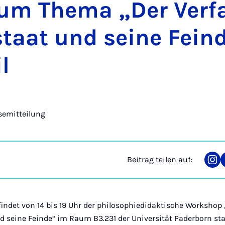
um The­ma „Der Ver­f
staat und sei­ne Fein
il
semitteilung
Beitrag teilen auf:
Tei
auf
Ins
, findet von 14 bis 19 Uhr der philosophiedidaktische Workshop
 seine Feinde“ im Raum B3.231 der Universität Paderborn statt