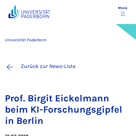
Menü
Universität Paderborn
Zurück zur News-Liste
Prof. Bir­git Ei­ckel­mann
beim KI-For­schungs­gip­fel
in Ber­lin