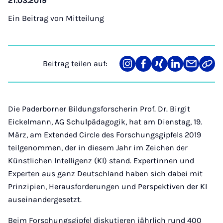
21.03.2019
Ein Beitrag von
Mitteilung
Beitrag teilen auf:
Teilen
Teilen
Teilen
Teilen
Teilen
Link
auf
auf
auf
auf
über
kopi
Instagram
Facebook
Xing
LinkedIn
E-
Mail
Die Paderborner Bildungsforscherin Prof. Dr. Birgit
Eickelmann, AG Schulpädagogik, hat am Dienstag, 19.
März, am Extended Circle des Forschungsgipfels 2019
teilgenommen, der in diesem Jahr im Zeichen der
Künstlichen Intelligenz (KI) stand. Expertinnen und
Experten aus ganz Deutschland haben sich dabei mit
Prinzipien, Herausforderungen und Perspektiven der KI
auseinandergesetzt.
Beim Forschungsgipfel
diskutieren jährlich rund 400