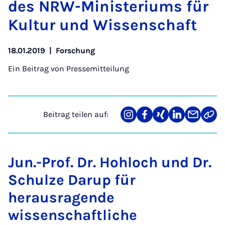
des NRW-Mi­nis­te­ri­ums für
Kul­tur und Wis­sen­schaft
18.01.2019
|
Forschung
Ein Beitrag von
Pressemitteilung
Beitrag teilen auf:
Teilen
Teilen
Teilen
Teilen
Teilen
Link
auf
auf
auf
auf
über
kopi
Instagram
Facebook
Xing
LinkedIn
E-
Mail
Jun.-Prof. Dr. Hohloch und Dr.
Schulze Darup für
herausragende
wissenschaftliche