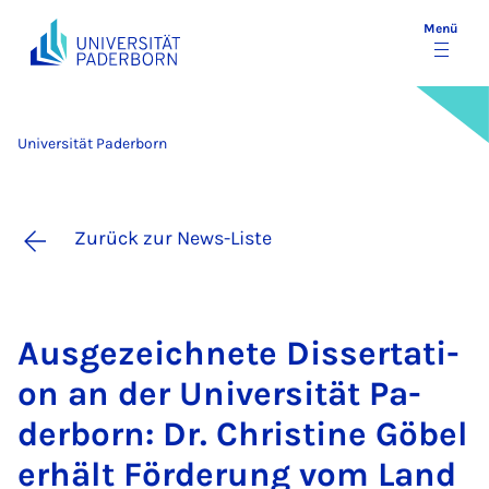
Menü
Universität Paderborn
Zurück zur News-Liste
Aus­ge­zeich­ne­te Dis­ser­ta­ti­
on an der Uni­ver­si­tät Pa­
der­born: Dr. Chris­ti­ne Gö­bel
er­hält För­de­rung vom Land