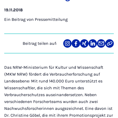
19.11.2018
Ein Beitrag von
Pressemitteilung
Beitrag teilen auf:
Teilen
Teilen
Teilen
Teilen
Teilen
Link
auf
auf
auf
auf
über
kopi
Instagram
Facebook
Xing
LinkedIn
E-
Mail
Das NRW-Ministerium für Kultur und Wissenschaft
(MKW NRW) fördert die Verbraucherforschung auf
Landesebene: Mit rund 140.000 Euro unterstützt es
Wissenschaftler, die sich mit Themen des
Verbraucherschutzes auseinandersetzen. Neben
verschiedenen Forscherteams wurden auch zwei
Nachwuchsforscherinnen ausgezeichnet. Eine davon ist
Dr. Christine Göbel, die mit ihrem Promotionsprojekt zur