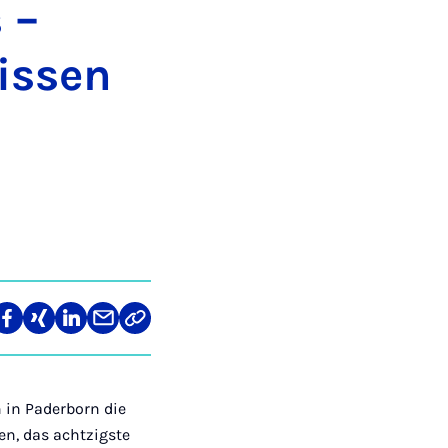
 –
is­sen
len
Teilen
Teilen
Teilen
Teilen
Link
auf
auf
auf
über
kopieren
tagram
Facebook
Xing
LinkedIn
E-
Mail
 in Paderborn die
n, das achtzigste