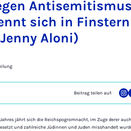
gen An­ti­se­mi­tis­mus
nnt sich in Fins­ter­n
Jen­ny Alo­ni)
eilung
Beitrag teilen auf:
Tei
auf
Ins
Jahres jährt sich die Reichspogromnacht, im Zuge derer auch
esetzt und zahlreiche Jüdinnen und Juden misshandelt wurde