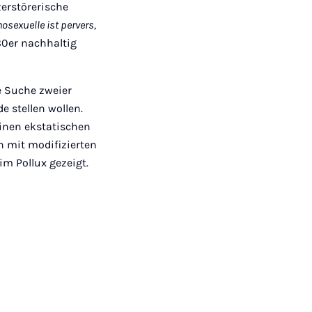
zerstörerische
osexuelle ist pervers,
80er nachhaltig
e Suche zweier
 stellen wollen.
inen ekstatischen
n mit modifizierten
m Pollux gezeigt.