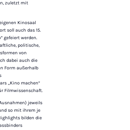
, zuletzt mit
 eigenen Kinosaal
rt soll auch das 15.
 gefeiert werden.
tliche, politische,
cksformen von
ich dabei auch die
hen Form außerhalb
s
ars „Kino machen“
ür Filmwissenschaft.
 Ausnahmen) jeweils
nd so mit ihrem je
ighlights bilden die
Fassbinders