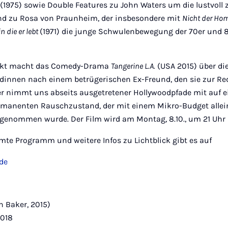
(1975) sowie Double Features zu John Waters um die lustvoll 
nd zu Rosa von Praunheim, der insbesondere mit
Nicht der Hom
n die er lebt
(1971) die junge Schwulenbewegung der 70er und 
kt macht das Comedy-Drama
Tangerine L.A.
(USA 2015) über di
dinnen nach einem betrügerischen Ex-Freund, den sie zur Rede
r nimmt uns abseits ausgetretener Hollywoodpfade mit auf e
permanenten Rauschzustand, der mit einem Mikro-Budget allei
enommen wurde. Der Film wird am Montag, 8.10., um 21 Uhr i
mte Programm und weitere Infos zu Lichtblick gibt es auf
.de
n Baker, 2015)
2018