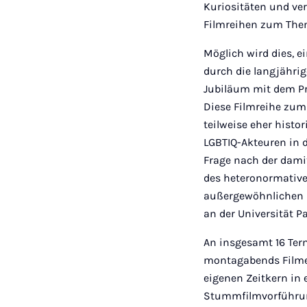
Kuriositäten und ve
Filmreihen zum Them
Möglich wird dies, 
durch die langjährig
Jubiläum mit dem Pr
Diese Filmreihe zum 
teilweise eher histo
LGBTIQ-Akteuren in d
Frage nach der dami
des heteronormative
außergewöhnlichen 
an der Universität P
An insgesamt 16 Ter
montagabends Filme
eigenen Zeitkern in 
Stummfilmvorführu