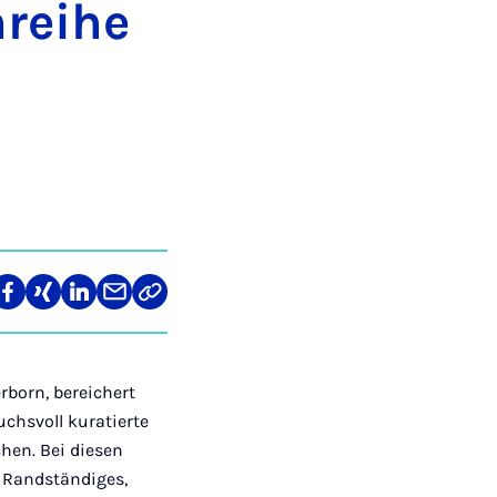
­rei­he
len
Teilen
Teilen
Teilen
Teilen
Link
auf
auf
auf
über
kopieren
tagram
Facebook
Xing
LinkedIn
E-
Mail
rborn, bereichert
chsvoll kuratierte
hen. Bei diesen
, Randständiges,