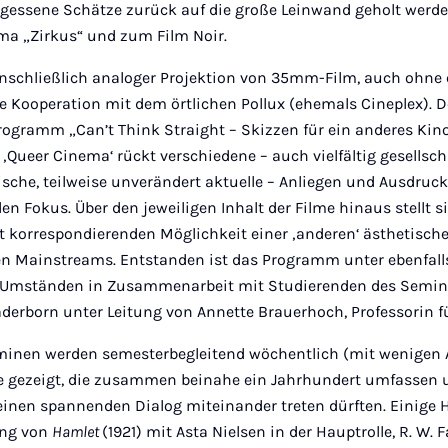
rgessene Schätze zurück auf die große Leinwand geholt werden
a „Zirkus“ und zum Film Noir.
einschließlich analoger Projektion von 35mm-Film, auch ohne
e Kooperation mit dem örtlichen Pollux (ehemals Cineplex). Do
ogramm „Can’t Think Straight – Skizzen für ein anderes Kino“
‚Queer Cinema‘ rückt verschiedene – auch vielfältig gesellschaf
rische, teilweise unverändert aktuelle – Anliegen und Ausdru
en Fokus. Über den jeweiligen Inhalt der Filme hinaus stellt s
t korrespondierenden Möglichkeit einer ‚anderen‘ ästhetisc
n Mainstreams. Entstanden ist das Programm unter ebenfall
Umständen in Zusammenarbeit mit Studierenden des Semin
aderborn unter Leitung von Annette Brauerhoch, Professorin f
minen werden semesterbegleitend wöchentlich (mit wenigen
 gezeigt, die zusammen beinahe ein Jahrhundert umfassen u
einen spannenden Dialog miteinander treten dürften. Einige H
ng von
Hamlet
(1921) mit Asta Nielsen in der Hauptrolle, R. W. 