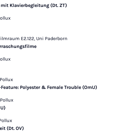
it Klavierbegleitung (Dt. ZT)
Pollux
, Filmraum E2.122, Uni Paderborn
rraschungsfilme
Pollux
 Pollux
Feature: Polyester & Female Trouble (OmU)
 Pollux
mU)
 Pollux
eit (Dt. OV)