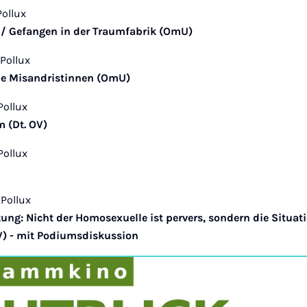
Pollux
t / Gefangen in der Traumfabrik (OmU)
 Pollux
Die Misandristinnen (OmU)
 Pollux
m (Dt.
OV)
 Pollux
 Pollux
ng: Nicht der Homosexuelle ist pervers, sondern die Situatio
OV) - mit Podiumsdiskussion