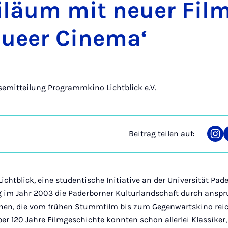
bi­lä­um mit neu­er Film
ueer Ci­ne­ma‘
semitteilung ­­Programmkino Lichtblick e.V.
Beitrag teilen auf:
Tei
auf
Ins
htblick, eine studentische Initiative an der Universität Pade
g im Jahr 2003 die Paderborner Kulturlandschaft durch anspru
hen, die vom frühen Stummfilm bis zum Gegenwartskino reic
er 120 Jahre Filmgeschichte konnten schon allerlei Klassiker