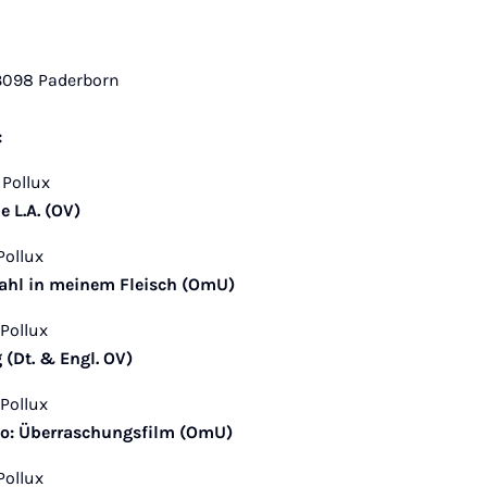
3098 Paderborn
:
 Pollux
e L.A. (OV)
 Pollux
fahl in meinem Fleisch (OmU)
 Pollux
 (Dt. & Engl. OV)
 Pollux
no: Überraschungsfilm (OmU)
 Pollux