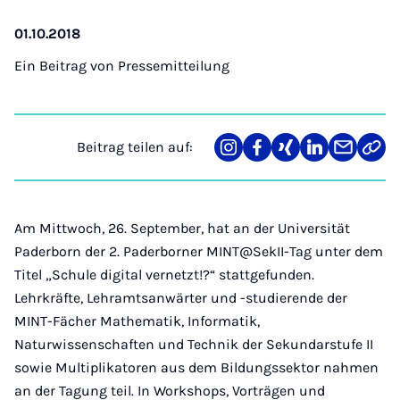
01.10.2018
Ein Beitrag von
Pressemitteilung
Beitrag teilen auf:
Teilen
Teilen
Teilen
Teilen
Teilen
Link
auf
auf
auf
auf
über
kopi
Instagram
Facebook
Xing
LinkedIn
E-
Mail
Am Mittwoch, 26. September, hat an der Universität
Paderborn der 2. Paderborner MINT@SekII-Tag unter dem
Titel „Schule digital vernetzt!?“ stattgefunden.
Lehrkräfte, Lehramtsanwärter und -studierende der
MINT-Fächer Mathematik, Informatik,
Naturwissenschaften und Technik der Sekundarstufe II
sowie Multiplikatoren aus dem Bildungssektor nahmen
an der Tagung teil. In Workshops, Vorträgen und