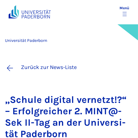
Menü
Universität Paderborn
Zurück zur News-Liste
„Schu­le di­gi­tal ver­netzt!?“
– Er­folg­rei­cher 2. MINT@­
Sek II-Tag an der Uni­ver­si­
tät Pa­der­born