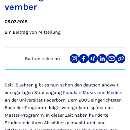
vem­ber
05.07.2018
Ein Beitrag von
Mitteilung
Beitrag teilen auf:
Teilen
Teilen
Teilen
Teilen
Teilen
Link
auf
auf
auf
auf
über
kopi
Instagram
Facebook
Xing
LinkedIn
E-
Mail
Seit 15 Jahren gibt es nun schon den deutschlandweit
einzigartigen Studiengang
Populäre Musik und Medien
an der Universität Paderborn. Dem 2003 eingerichteten
Bachelor-Programm folgte wenige Jahre später das
Master-Programm. In dieser Zeit haben hunderte
Studierende ihren Abschluss gemacht und sind