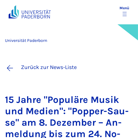
Menü
Universität Paderborn
Zurück zur News-Liste
15 Jah­re "Po­pu­lä­re Mu­sik
und Me­di­en": "Pop­per-Sau­
se" am 8. De­zem­ber – An­
mel­dung bis zum 24. No­