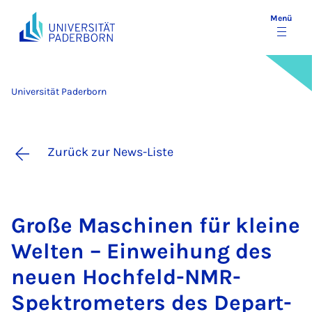
Menü
Universität Paderborn
Zurück zur News-Liste
Gro­ße Ma­schi­nen für klei­ne
Wel­ten – Ein­wei­hung des
neu­en Hoch­feld-NMR-
Spek­tro­me­ters des De­part­