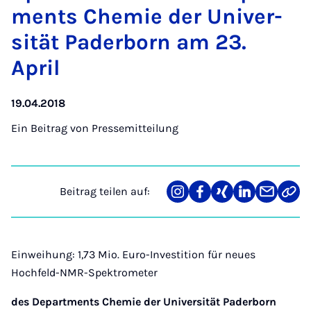
ments Che­mie der Uni­ver­
si­tät Pa­der­born am 23.
April
19.04.2018
Ein Beitrag von
Pressemitteilung
Beitrag teilen auf:
Teilen
Teilen
Teilen
Teilen
Teilen
Link
auf
auf
auf
auf
über
kopi
Instagram
Facebook
Xing
LinkedIn
E-
Mail
Einweihung: 1,73 Mio. Euro-Investition für neues
Hochfeld-NMR-Spektrometer
des Departments Chemie der
Universität Paderborn