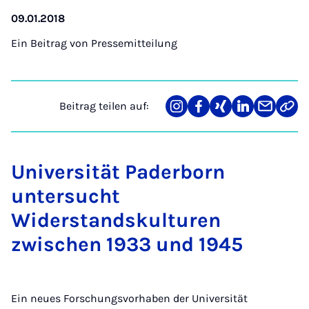
09.01.2018
Ein Beitrag von
Pressemitteilung
Beitrag teilen auf:
Teilen
Teilen
Teilen
Teilen
Teilen
Link
auf
auf
auf
auf
über
kopi
Instagram
Facebook
Xing
LinkedIn
E-
Mail
Universität Paderborn
untersucht
Widerstandskulturen
zwischen 1933 und 1945
Ein neues Forschungsvorhaben der Universität