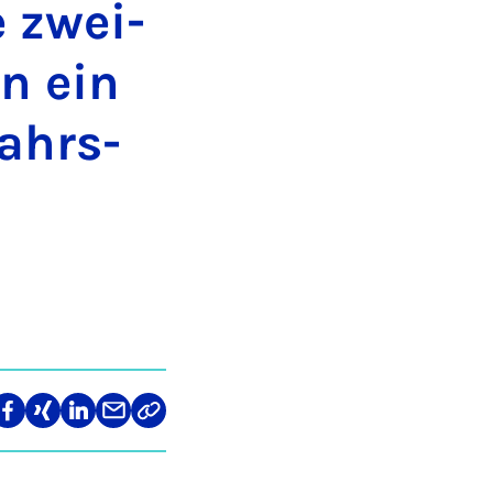
e zwei­
en ein
hr­s­
len
Teilen
Teilen
Teilen
Teilen
Link
auf
auf
auf
über
kopieren
tagram
Facebook
Xing
LinkedIn
E-