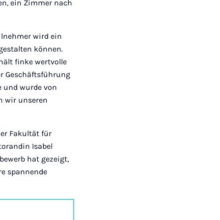
ten, ein Zimmer nach
ilnehmer wird ein
gestalten können.
lt finke wertvolle
der Geschäftsführung
se und wurde von
 wir unseren
er Fakultät für
torandin Isabel
bewerb hat gezeigt,
ere spannende