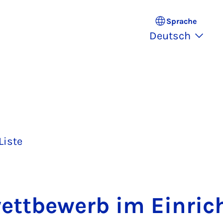
Sprache
Deutsch
Liste
wett­be­werb im Ein­ric