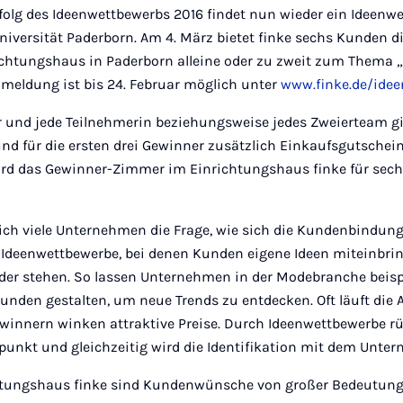
olg des Ideenwettbewerbs 2016 findet nun wieder ein Ideenwe
Universität Paderborn. Am 4. März bietet finke sechs Kunden d
chtungshaus in Paderborn alleine oder zu zweit zum Thema 
nmeldung ist bis 24. Februar möglich unter
www.finke.de/ide
r und jede Teilnehmerin beziehungsweise jedes Zweierteam gi
nd für die ersten drei Gewinner zusätzlich Einkaufsgutschein
ird das Gewinner-Zimmer im Einrichtungshaus finke für sec
ich viele Unternehmen die Frage, wie sich die Kundenbindung 
nd Ideenwettbewerbe, bei denen Kunden eigene Ideen miteinbr
er stehen. So lassen Unternehmen in der Modebranche beispi
nden gestalten, um neue Trends zu entdecken. Oft läuft die
ewinnern winken attraktive Preise. Durch Ideenwettbewerbe r
lpunkt und gleichzeitig wird die Identifikation mit dem Unte
htungshaus finke sind Kundenwünsche von großer Bedeutung.