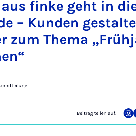
aus fin­ke geht in di
de – Kun­den ge­stal­t
r zum The­ma „Früh­ja
hen“
semitteilung
Beitrag teilen auf:
Tei
auf
Ins