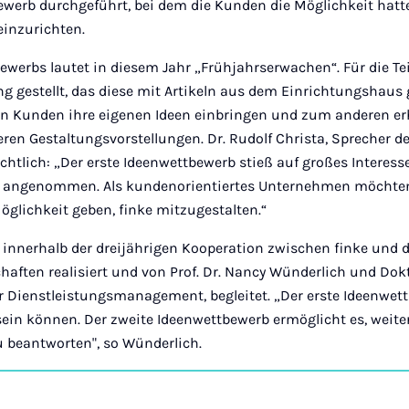
bewerb durchgeführt, bei dem die Kunden die Möglichkeit hat
einzurichten.
ewerbs lautet in diesem Jahr „Frühjahrserwachen“. Für die Te
g gestellt, das diese mit Artikeln aus dem Einrichtungshaus 
 Kunden ihre eigenen Ideen einbringen und zum anderen erhä
ren Gestaltungsvorstellungen. Dr. Rudolf Christa, Sprecher 
sichtlich: „Der erste Ideenwettbewerb stieß auf großes Interes
 angenommen. Als kundenorientiertes Unternehmen möchten
glichkeit geben, finke mitzugestalten.“
innerhalb der dreijährigen Kooperation zwischen finke und d
aften realisiert und von Prof. Dr. Nancy Wünderlich und Dok
r Dienstleistungsmanagement, begleitet. „Der erste Ideenwett
sein können. Der zweite Ideenwettbewerb ermöglicht es, weit
 beantworten", so Wünderlich.