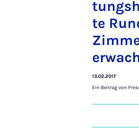
tungs­h
te Run­
Zim­me
er­wa­c
13.02.2017
Ein Beitrag von
Pres