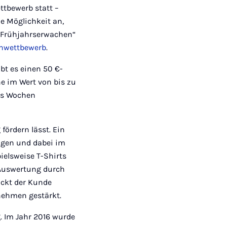
Mail
ttbewerb statt –
ie Möglichkeit an,
„Frühjahrserwachen“
enwettbewerb
.
bt es einen 50 €-
e im Wert von bis zu
hs Wochen
fördern lässt. Ein
ingen und dabei im
elsweise T-Shirts
 Auswertung durch
ückt der Kunde
rnehmen gestärkt.
 Im Jahr 2016 wurde