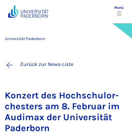
Menü
Universität Paderborn
Zurück zur News-Liste
Kon­zert des Hoch­schu­l­or­
ches­ters am 8. Fe­bru­ar im
Au­di­max der Uni­ver­si­tät
Pa­der­born