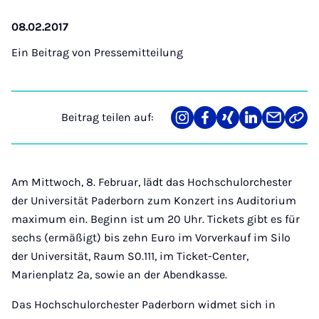
08.02.2017
Ein Beitrag von
Pressemitteilung
Beitrag teilen auf:
Teilen
Teilen
Teilen
Teilen
Teilen
Link
auf
auf
auf
auf
über
kopi
Instagram
Facebook
Xing
LinkedIn
E-
Mail
Am Mittwoch, 8. Februar, lädt das Hochschulorchester
der Universität Paderborn zum Konzert ins Auditorium
maximum ein. Beginn ist um 20 Uhr. Tickets gibt es für
sechs (ermäßigt) bis zehn Euro im Vorverkauf im Silo
der Universität, Raum S0.111, im Ticket-Center,
Marienplatz 2a, sowie an der Abendkasse.
Das Hochschulorchester Paderborn widmet sich in