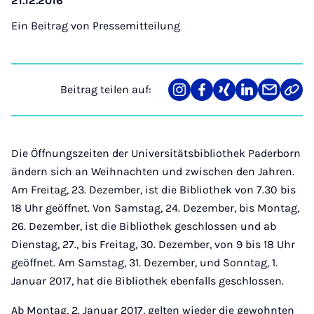
21.12.2016
Ein Beitrag von
Pressemitteilung
Beitrag teilen auf:
Teilen
Teilen
Teilen
Teilen
Teilen
Link
auf
auf
auf
auf
über
kopi
Instagram
Facebook
Xing
LinkedIn
E-
Mail
Die Öffnungszeiten der Universitätsbibliothek Paderborn
ändern sich an Weihnachten und zwischen den Jahren.
Am Freitag, 23. Dezember, ist die Bibliothek von 7.30 bis
18 Uhr geöffnet. Von Samstag, 24. Dezember, bis Montag,
26. Dezember, ist die Bibliothek geschlossen und ab
Dienstag, 27., bis Freitag, 30. Dezember, von 9 bis 18 Uhr
geöffnet. Am Samstag, 31. Dezember, und Sonntag, 1.
Januar 2017, hat die Bibliothek ebenfalls geschlossen.
Ab Montag, 2. Januar 2017, gelten wieder die gewohnten