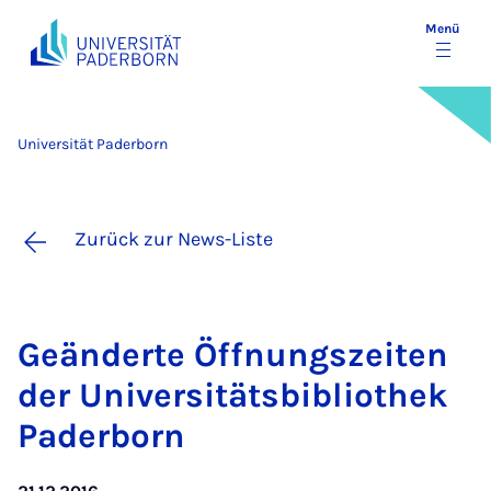
Menü
Universität Paderborn
Zurück zur News-Liste
Ge­än­der­te Öff­nungs­zei­ten
der Uni­ver­si­täts­bi­blio­thek
Pa­der­born