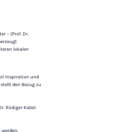
r – (Prof. Dr.
berzeugt
iteren lokalen
t Inspi­ration und
stellt den Bezug zu
Dr. Rüdiger Kabst
n werden.