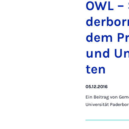
OWL – S
der­bor
dem Pro
und Un­
ten
05.12.2016
Ein Beitrag von
Geme
Universität Paderbo