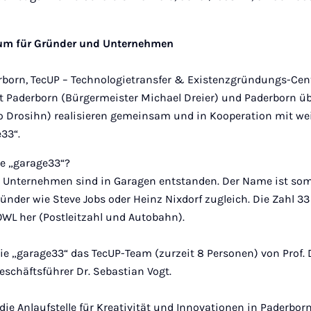
aum für Gründer und Unternehmen
rborn, TecUP – Technologietransfer & Existenzgründungs-Cente
dt Paderborn (Bürgermeister Michael Dreier) und Pader­born ü
to Drosihn) realisieren gemeinsam und in Kooperati­on mit we
33“.
 „garage33“?
 Unternehmen sind in Garagen entstanden. Der Name ist somi
der wie Steve Jobs oder Heinz Nixdorf zugleich. Die Zahl 33 
WL her (Postleitzahl und Autobahn).
ie „garage33“ das TecUP-Team (zurzeit 8 Personen) von Prof. 
eschäftsführer Dr. Sebastian Vogt.
 die Anlaufstelle für Kreativität und Innovationen in Paderbor