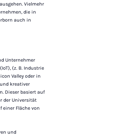
 ausgehen. Vielmehr
ernehmen, die in
erborn auch in
und Unter­nehmer
T), (z. B. Industrie
icon Valley oder in
und kreativer
. Dieser basiert auf
 der Universität
 einer Fläche von
ven und