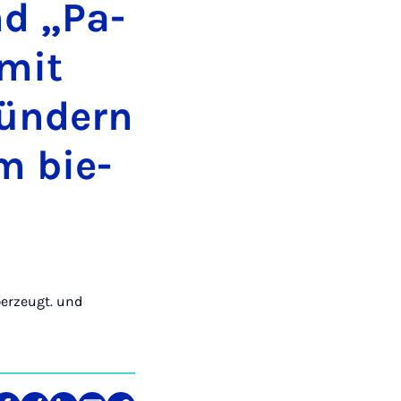
nd „Pa­
 mit
ün­dern
m bie­
erzeugt. und