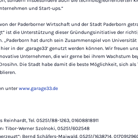
n, sondern insbesondere auch die technolo­gieorientierten kl
nternehmen und Start-ups.“
on der Paderborner Wirtschaft und der Stadt Paderborn getr
“ ist die Unterstützung dieser Gründungsinitiative der richt
n. „Paderborn hat durch sein Zusammenspiel von Uni­versität
e hier in der ‚garage33‘ genutzt werden können. Wir freuen un
ovative Unternehmen, die wir gerne bei ihrem Wachstum begl
 Drosihn. Die Stadt habe damit die beste Möglichkeit, sich als
lieren.
en unter
www.garage33.de
s Reinhardt, Tel. 05251/88-1263, 01608818911
rn: Tibor-Werner Szolnoki, 05251/602548
berzeugt“: Bernd Schäfers-Maiwald, 05251/1638714, 017091296