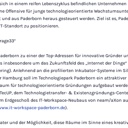
 sich in einem reifen Lebenszyklus befindlichen Unterneh­men
eine Offensive für junge technologieorientierte Wachstumsunt
und aus Paderborn heraus gesteuert werden. Ziel ist es, Pad
IT-Standort zu positionieren.
arage33“
Paderborn zu einer der Top-Adressen für innovative Gründer 
s insbesondere um das Zukunftsfeld des „Internet der Dinge“ (Io
ring). Anlehnend an die profilierten Inkubator-Systeme im Sil
r Hamburg soll im Technologiepark Paderborn ein attraktiver 
raum für technologieorientierte Gründungen aufgebaut werden
 TecUP, dem Techno­logietransfer- & Existenzgründungs-Center
 im Erdgeschoß des IT-Workspace-Neubaus von neam/aXon auf
www.it-workspace-paderborn.de
).
ter und der Möglichkeit, diese Räume im Sinne eines kreati