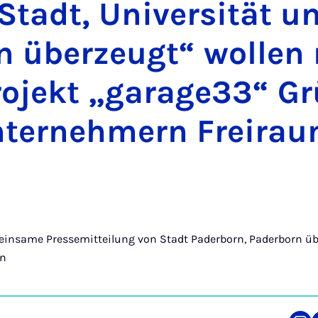
tadt, Uni­ver­si­tät u
n über­zeugt“ wol­len
­jekt „ga­ra­ge33“ Gr
ter­neh­mern Frei­rau
insame Pressemitteilung von Stadt Paderborn, Paderborn üb
rn