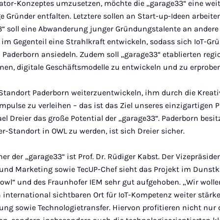
ator-Konzeptes umzusetzen, möchte die „garage33“ eine weit
 Gründer entfalten. Letztere sollen an Start-up-Ideen arbeite
“ soll eine Abwanderung junger Gründungstalente an andere
m Gegenteil eine Strahlkraft entwickeln, sodass sich IoT-Gr
 Paderborn ansiedeln. Zudem soll „garage33“ etablierten re
fnen, digitale Geschäftsmodelle zu entwickeln und zu erproben
tandort Paderborn weiterzuentwickeln, ihm durch die Kreativ
pulse zu verleihen – das ist das Ziel unseres einzigartigen Pr
l Dreier das große Potential der „garage33“. Paderborn besitz
r-Standort in OWL zu werden, ist sich Dreier sicher.
r der „garage33“ ist Prof. Dr. Rüdiger Kabst. Der Vizepräsiden
 und Marketing sowie TecUP-Chef sieht das Projekt im Dunstk
s owl“ und des Fraunhofer IEM sehr gut aufgehoben. „Wir woll
 international sichtbaren Ort für IoT-Kompetenz weiter stärk
ng sowie Technologietransfer. Hiervon profi­tieren nicht nur