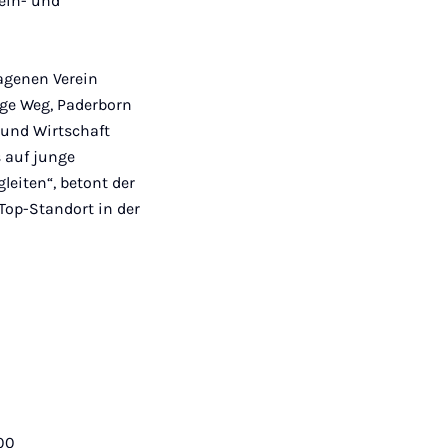
ein- und
agenen Verein
ige Weg, Paderborn
 und Wirtschaft
s auf junge
eiten“, betont der
 Top-Standort in der
00