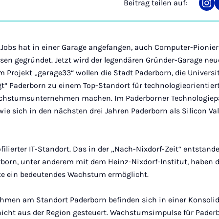
Beitrag teilen auf:
Tei
auf
Ins
 Jobs hat in einer Garage angefangen, auch Computer-Pionier 
ssen gegründet. Jetzt wird der legendären Gründer-Garage neu
 Projekt „garage33“ wollen die Stadt Paderborn, die Uni­versi
t“ Paderborn zu einem Top-Standort für technolo­gieorienti
chstumsunternehmen machen. Im Pa­derborner Technologiepar
 wie sich in den nächsten drei Jahren Paderborn als Silicon Va
filierter IT-Standort. Das in der „Nach-Nixdorf-Zeit“ entstande
erborn, unter anderem mit dem Heinz-Nixdorf-Institut, haben
nte ein bedeutendes Wachstum ermöglicht.
hmen am Standort Paderborn befinden sich in einer Konsoli
nicht aus der Region gesteuert. Wachstumsimpulse für Pade