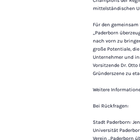
Champions der Regio
mittelständischen U
Für den gemeinsam v
„Paderborn überzeugt
nach vorn zu bringe
große Potentiale, di
Unternehmer und inn
Vorsitzende Dr. Otto
Gründerszene zu etab
Weitere Information
Bei Rückfragen:
Stadt Paderborn: Jen
Universität Paderbo
Verein „Paderborn ü