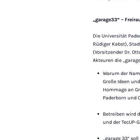
„garage33“ – Freir
Die Universität Pade
Rüdiger Kabst), Sta
(Vorsitzender Dr. Ot
Akteuren die „garage
Warum der Name
Große Ideen und
Hommage an Grün
Paderborn und O
Betreiben wird d
und der TecUP-G
„garage 33“ soll