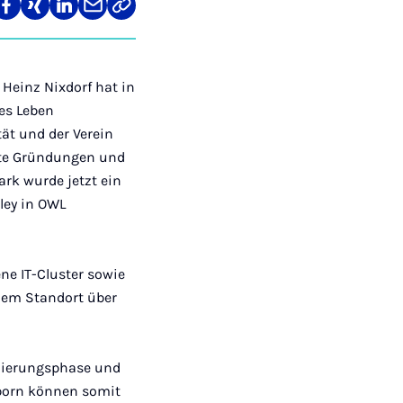
len
Teilen
Teilen
Teilen
Teilen
Link
auf
auf
auf
über
kopieren
tagram
Facebook
Xing
LinkedIn
E-
Mail
Heinz Nixdorf hat in
es Leben
tät und der Verein
erte Gründungen und
k wurde jetzt ein
lley in OWL
ne IT-Clus­ter sowie
 dem Standort über
dierungspha­se und
rborn können somit