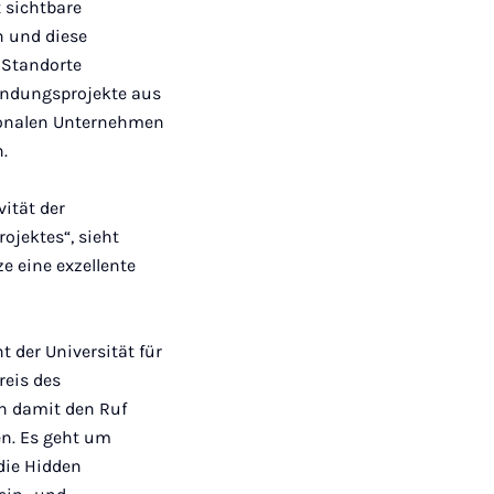
 sichtbare
n und diese
 Standorte
ündungs­projekte aus
gionalen Unternehmen
.
ität der
ojektes“, sieht
e eine exzellente
t der Universität für
reis des
en damit den Ruf
en. Es geht um
 die Hidden