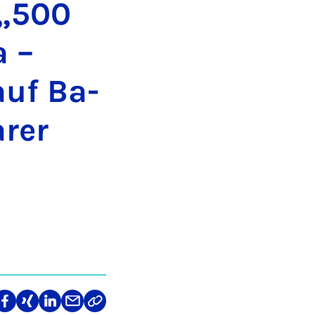
: „500
a –
 auf Ba­
­rer
len
Teilen
Teilen
Teilen
Teilen
Link