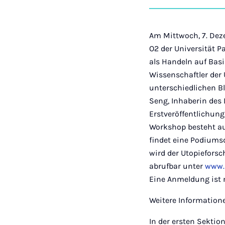
Am Mittwoch, 7. Deze
O2 der Universität P
als Handeln auf Bas
Wissenschaftler de
unterschiedlichen Bl
Seng, Inhaberin des 
Erstveröffentlichun
Workshop besteht aus
findet eine Podiums
wird der Utopiefors
abrufbar unter
www.
Eine Anmeldung ist n
Weitere Information
In der ersten Sekti