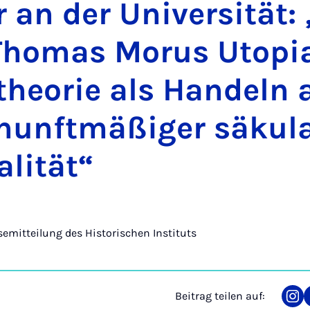
 an der Uni­ver­si­tät
Tho­mas Mo­rus Uto­pi
the­o­rie als Han­deln
nunft­mä­ßi­ger sä­ku­la
a­li­tät“
semitteilung des Historischen Instituts
Beitrag teilen auf:
Tei