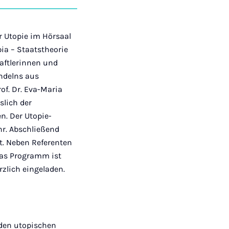
auf
auf
auf
über
kopieren
tagram
Facebook
Xing
LinkedIn
E-
Mail
ur Utopie im Hörsaal
ia – Staatstheorie
aftlerinnen und
ndelns aus
of. Dr. Eva-Maria
slich der
n. Der Utopie-
hr. Abschließend
t. Neben Referenten
Das Programm ist
rzlich eingeladen.
 den utopischen