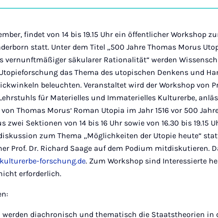
auf
Ins
mber, findet von 14 bis 19.15 Uhr ein öffentlicher Workshop z
aderborn statt. Unter dem Titel „500 Jahre Thomas Morus Utop
is vernunftmäßiger säkularer Rationalität“ werden Wissensch
r Utopieforschung das Thema des utopischen Denkens und Ha
ickwinkeln beleuchten. Veranstaltet wird der Workshop von Pr
Lehrstuhls für Materielles und Immaterielles Kulturerbe, anläs
g von Thomas Morusʼ Roman Utopia im Jahr 1516 vor 500 Jahre
 zwei Sektionen von 14 bis 16 Uhr sowie von 16.30 bis 19.15 U
diskussion zum Thema „Möglichkeiten der Utopie heute“ stat
cher Prof. Dr. Richard Saage auf dem Podium mitdiskutieren. 
kulturerbe-forschung.de
. Zum Workshop sind Interessierte he
icht erforderlich.
en:
on werden diachronisch und thematisch die Staatstheorien in