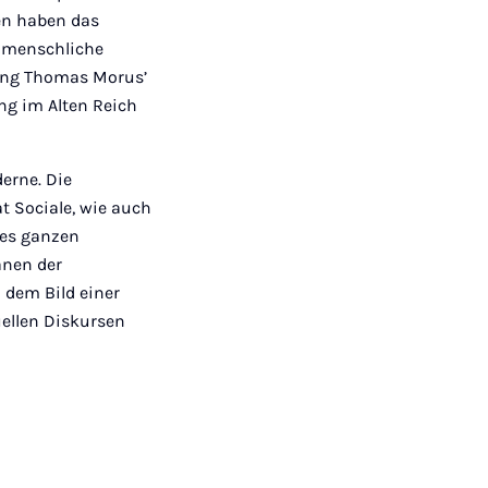
ien haben das
 menschliche
hang Thomas Morus’
ng im Alten Reich
erne. Die
t Sociale, wie auch
des ganzen
anen der
 dem Bild einer
uellen Diskursen