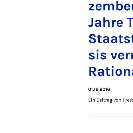
zem­ber
Jah­re 
Staats­
sis ver­
Ra­ti­o­n
01.12.2016
Ein Beitrag von
Pres