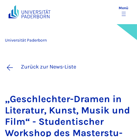
Menü
Universität Paderborn
Zurück zur News-Liste
„Ge­schlech­ter-Dra­men in
Li­te­ra­tur, Kunst, Mu­sik und
Film“ - Stu­den­ti­scher
Work­shop des Mas­ter­stu­