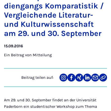
dien­gangs Kom­pa­ra­tis­tik /
Ver­glei­chen­de Li­te­ra­tur-
und Kul­tur­wis­sen­schaft
am 29. und 30. Sep­tem­ber
15.09.2016
Ein Beitrag von
Mitteilung
Beitrag teilen auf:
Teilen
Teilen
Teilen
Teilen
Teilen
Link
auf
auf
auf
auf
über
kopi
Instagram
Facebook
Xing
LinkedIn
E-
Mail
Am 29. und 30. September findet an der Universität
Paderborn ein studentischer Workshop zum Thema