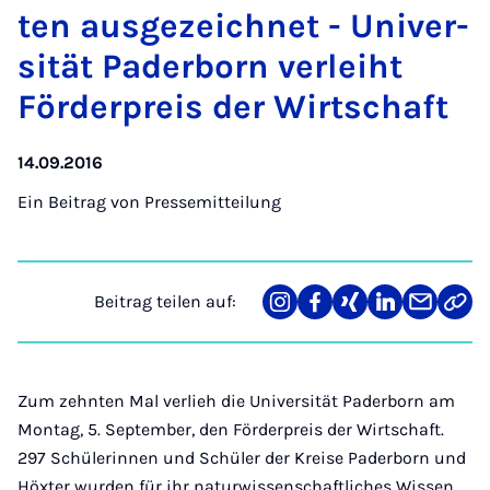
ten aus­ge­zeich­net - Uni­ver­
si­tät Pa­der­born ver­leiht
För­der­preis der Wirt­schaft
14.09.2016
Ein Beitrag von
Pressemitteilung
Beitrag teilen auf:
Teilen
Teilen
Teilen
Teilen
Teilen
Link
auf
auf
auf
auf
über
kopi
Instagram
Facebook
Xing
LinkedIn
E-
Mail
Zum zehnten Mal verlieh die Universität Paderborn am
Montag, 5. September, den Förderpreis der Wirtschaft.
297 Schülerinnen und Schüler der Kreise Paderborn und
Höxter wurden für ihr naturwissenschaftliches Wissen