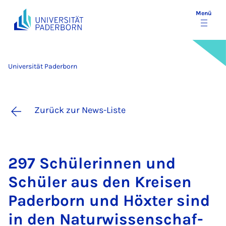
Menü
Universität Paderborn
Zurück zur News-Liste
297 Schü­le­rin­nen und
Schü­ler aus den Krei­sen
Pa­der­born und Höx­ter sind
in den Na­tur­wis­sen­schaf­