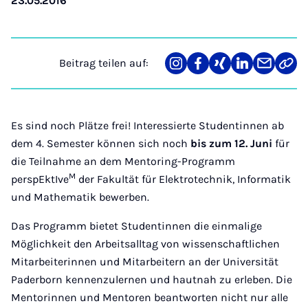
23.05.2016
Beitrag teilen auf:
Teilen
Teilen
Teilen
Teilen
Teilen
Link
auf
auf
auf
auf
über
kopi
Instagram
Facebook
Xing
LinkedIn
E-
Mail
Es sind noch Plätze frei! Interessierte Studentinnen ab
dem 4. Semester können sich noch
bis zum 12. Juni
für
die Teilnahme an dem Mentoring-Programm
M
perspEktIve
der Fakultät für Elektrotechnik, Informatik
und Mathematik bewerben.
Das Programm bietet Studentinnen die einmalige
Möglichkeit den Arbeitsalltag von wissenschaftlichen
Mitarbeiterinnen und Mitarbeitern an der Universität
Paderborn kennenzulernen und hautnah zu erleben. Die
Mentorinnen und Mentoren beantworten nicht nur alle