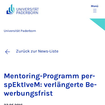
Menü
Universität Paderborn
Zurück zur News-Liste
Men­to­ring-Pro­gramm per­
spEk­tI­veM: ver­län­ger­te Be­
wer­bungs­frist