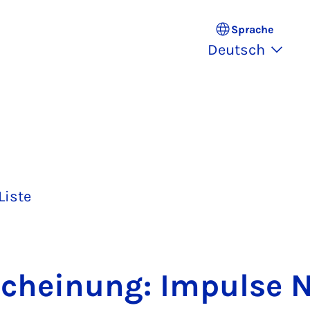
Sprache
Deutsch
Liste
schei­nung: Im­pul­se 