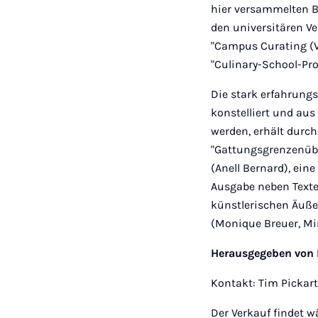
hier versammelten B
den universitären Ve
"Campus Curating (V
"Culinary-School-Pro
Die stark erfahrung
konstelliert und aus
werden, erhält durch
"Gattungsgrenzenüber
(Anell Bernard), ein
Ausgabe neben Text
künstlerischen Äuß
(Monique Breuer, Mir
Herausgegeben von P
Kontakt: Tim Pickart
Der Verkauf findet 