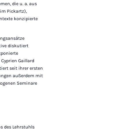
en, die u. a. aus
im Pickartz),
ntexte konzipierte
lungsansätze
ive diskutiert
xponierte
 Cyprien Gaillard
ert seit ihrer ersten
gungen außerdem mit
ezogenen Seminare
os des Lehrstuhls