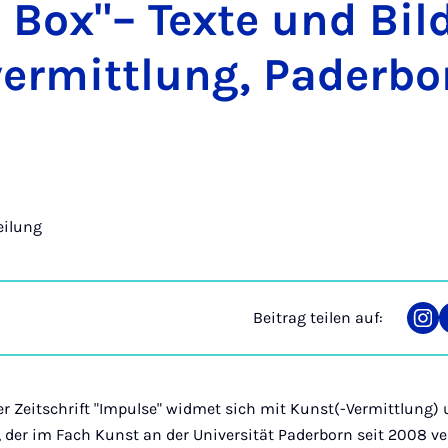
Box"– Tex­te und Bil­
er­mitt­lung, Pa­der­b
eilung
Beitrag teilen auf:
Tei
auf
Ins
er Zeitschrift "Impulse" widmet sich mit Kunst(-Vermittlung)
der im Fach Kunst an der Universität Paderborn seit 2008 vero