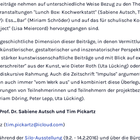
eiträge nehmen auf unterschiedliche Weise Bezug zu den Them
ranstaltungen "Lunch Box: Kochwerkstatt" (Sabiene Autsch, T
): Ess_Bar" (Miriam Schröder) und auf das für schulische Ko
ject" (Lisa Meiercord) hervorgegangen sind.
sgeschichtliche Dimension dieser Beiträge, in denen Vermitt
 künstlerischer, gestalterischer und inszenatorischer Perspekt
 stärker kunstwissenschaftliche Beiträge und mit Blick auf e
schreiter" aus der Kunst, wie Dieter Roth (Uta Lücking) oder
e diskursive Rahmung. Auch die Zeitschrift "Impulse" argumenti
en auch immer "vom Werk aus" und kombiniert diese Überle
erungen von Teilnehmerinnen und Teilnehmern der projektb
iam Döring, Peter Lepp, Uta Lücking).
rof. Dr. Sabiene Autsch und Tim Pickartz
z (
tim.pickartz@icloud.com
)
während der
Silo-Ausstellung
(9.2. - 14.2.2016) und über die Bür