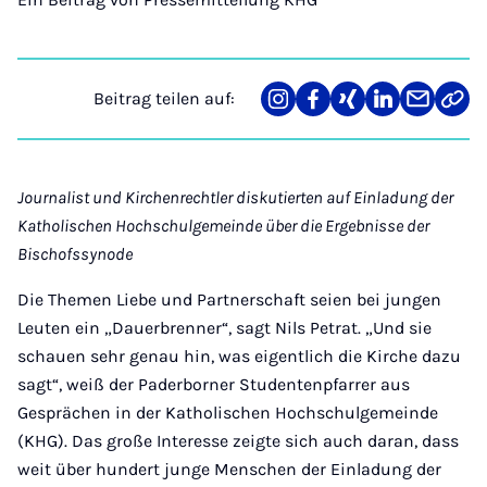
Beitrag teilen auf:
Teilen
Teilen
Teilen
Teilen
Teilen
Link
auf
auf
auf
auf
über
kopi
Instagram
Facebook
Xing
LinkedIn
E-
Mail
Journalist und Kirchenrechtler diskutierten auf Einladung der
Katholischen Hochschulgemeinde über die Ergebnisse der
Bischofssynode
Die Themen Liebe und Partnerschaft seien bei jungen
Leuten ein „Dauerbrenner“, sagt Nils Petrat. „Und sie
schauen sehr genau hin, was eigentlich die Kirche dazu
sagt“, weiß der Paderborner Studentenpfarrer aus
Gesprächen in der Katholischen Hochschulgemeinde
(KHG). Das große Interesse zeigte sich auch daran, dass
weit über hundert junge Menschen der Einladung der