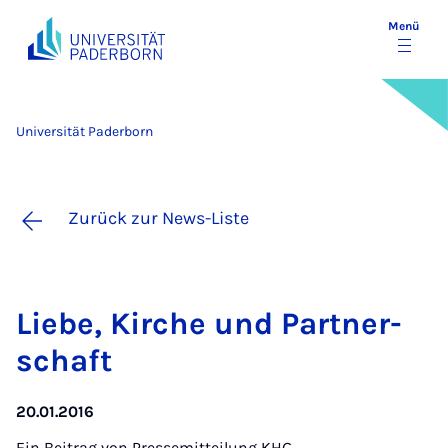
Menü
Universität Paderborn
Zurück zur News-Liste
Lie­be, Kir­che und Part­ner­
schaft
20.01.2016
Ein Beitrag von
Pressemitteilung KHG